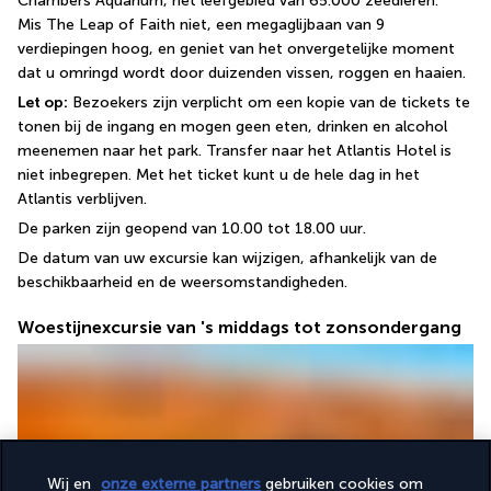
Chambers Aquarium, het leefgebied van 65.000 zeedieren.
Mis The Leap of Faith niet, een megaglijbaan van 9 
verdiepingen hoog, en geniet van het onvergetelijke moment 
dat u omringd wordt door duizenden vissen, roggen en haaien.
Let op:
 Bezoekers zijn verplicht om een kopie van de tickets te 
tonen bij de ingang en mogen geen eten, drinken en alcohol 
meenemen naar het park. Transfer naar het Atlantis Hotel is 
niet inbegrepen. Met het ticket kunt u de hele dag in het 
Atlantis verblijven.
De parken zijn geopend van 10.00 tot 18.00 uur. 
De datum van uw excursie kan wijzigen, afhankelijk van de 
beschikbaarheid en de weersomstandigheden.
Woestijnexcursie van 's middags tot zonsondergang
Wij en
onze externe partners
gebruiken cookies om