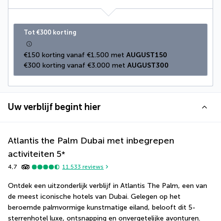
Tot €300 korting
€150 korting vanaf €1.500 met 
AUGUST150
€300 korting vanaf €3.000 met 
AUGUST300
Uw verblijf begint hier
Atlantis the Palm Dubai met inbegrepen
activiteiten
5
*
4,7
11.533
reviews
Ontdek een uitzonderlijk verblijf in Atlantis The Palm, een van 
de meest iconische hotels van Dubai. Gelegen op het 
beroemde palmvormige kunstmatige eiland, belooft dit 5-
sterrenhotel luxe, ontsnapping en onvergetelijke avonturen.