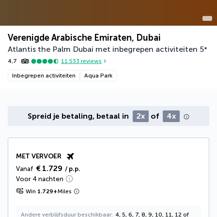
Verenigde Arabische Emiraten, Dubai
Atlantis the Palm Dubai met inbegrepen activiteiten
5
*
4,7
11.533
reviews
Inbegrepen activiteiten
Aqua Park
Spreid je betaling, betaal in
2x
of
4x
MET VERVOER
€ 1.729
Vanaf
/ p.p.
Voor 4 nachten
Win
1.729
+
Miles
Andere verblijfsduur beschikbaar
4, 5, 6, 7, 8, 9, 10, 11, 12 of