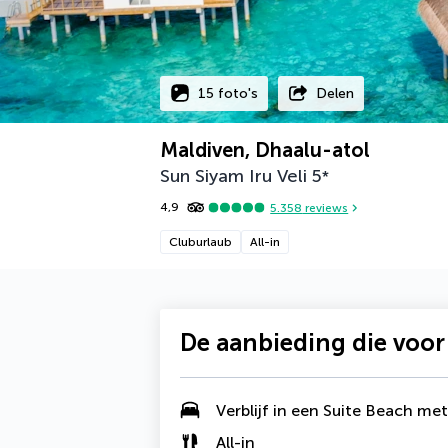
15 foto's
Delen
Maldiven, Dhaalu-atol
Sun Siyam Iru Veli
5
*
4,9
5.358
reviews
Cluburlaub
All-in
De aanbieding die voor
Verblijf in een
Suite Beach me
All-in