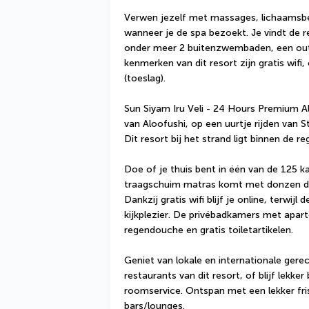
Verwen jezelf met massages, lichaamsbe
wanneer je de spa bezoekt. Je vindt de r
onder meer 2 buitenzwembaden, een out
kenmerken van dit resort zijn gratis wifi
(toeslag).
Sun Siyam Iru Veli - 24 Hours Premium All-
van Aloofushi, op een uurtje rijden van S
Dit resort bij het strand ligt binnen de 
Doe of je thuis bent in één van de 125 k
traagschuim matras komt met donzen dek
Dankzij gratis wifi blijf je online, terwij
kijkplezier. De privébadkamers met apar
regendouche en gratis toiletartikelen.
Geniet van lokale en internationale gere
restaurants van dit resort, of blijf lekker
roomservice. Ontspan met een lekker fris
bars/lounges.