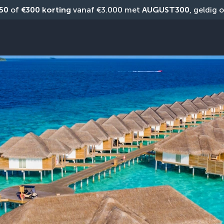
50
 of 
€300 korting
 vanaf €3.000 met 
AUGUST300
, geldig 