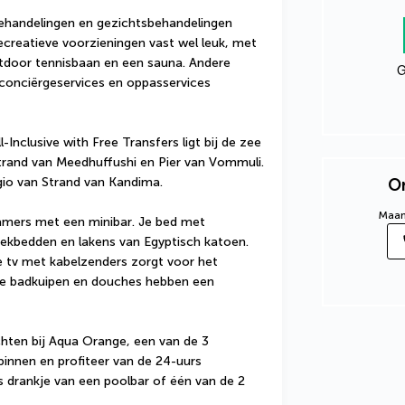
handelingen en gezichtsbehandelingen 
ecreatieve voorzieningen vast wel leuk, met 
door tennisbaan en een sauna. Andere 
G
, conciërgeservices en oppasservices 
Inclusive with Free Transfers ligt bij de zee 
trand van Meedhuffushi en Pier van Vommuli.  
regio van Strand van Kandima.
On
Maand
amers met een minibar. Je bed met 
bedden en lakens van Egyptisch katoen. 
l de tv met kabelzenders zorgt voor het 
te badkuipen en douches hebben een 
chten bij Aqua Orange, een van de 3 
 binnen en profiteer van de 24-uurs 
 drankje van een poolbar of één van de 2 