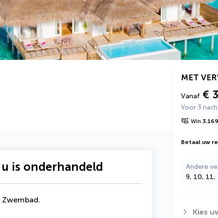
MET VE
€ 
Vanaf
Voor 3 nac
Win
3.16
Betaal uw rei
 u is onderhandeld
Andere ve
9, 10, 11,
t Zwembad
.
Kies u