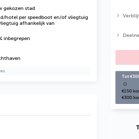
uw gekozen stad
Verbli
ld/hotel per speedboot en/of vliegtuig
liegtuig afhankelijk van
Deeln
2%
inbegrepen
uchthaven
ies.
Tot €30
€150 kor
€300 kor
T