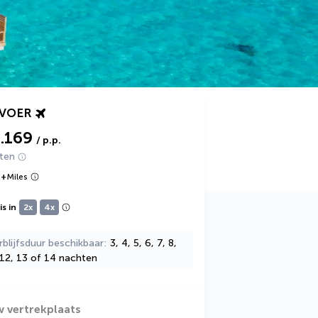
RVOER
3.169
/ p.p.
hten
9
+
Miles
s in
2x
4x
rblijfsduur beschikbaar
3, 4, 5, 6, 7, 8,
 12, 13 of 14 nachten
w vertrekplaats