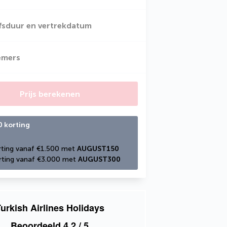
jfsduur en vertrekdatum
emers
Prijs berekenen
0 korting
ting vanaf €1.500 met 
AUGUST150
ting vanaf €3.000 met 
AUGUST300
urkish Airlines Holidays
Beoordeeld
4,2
/ 5