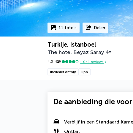
11 foto's
Delen
Turkije, Istanboel
The hotel Beyaz Saray
4
*
4,0
1.041
reviews
Inclusief ontbijt
Spa
De aanbieding die voor
Verblijf in een Standaard Kame
Ontbijt