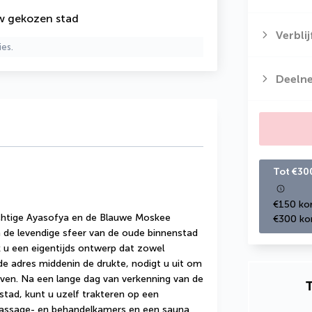
uw gekozen stad
Verbli
ies.
Deeln
Tot €30
€150 kor
chtige Ayasofya en de Blauwe Moskee 
€300 kor
 de levendige sfeer van de oude binnenstad 
 u een eigentijds ontwerp dat zowel 
nde adres middenin de drukte, nodigt u uit om 
even. Na een lange dag van verkenning van de 
T
stad, kunt u uzelf trakteren op een 
ssage- en behandelkamers en een sauna 