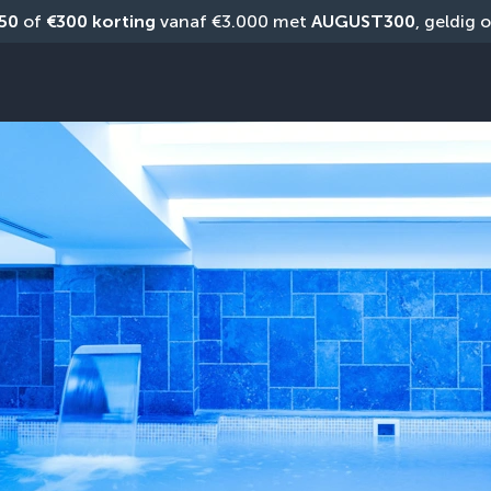
50
 of 
€300 korting
 vanaf €3.000 met 
AUGUST300
, geldig 