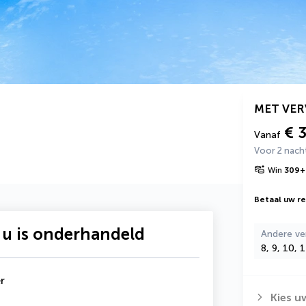
MET VE
€ 
Vanaf
Voor 2 nach
Win
309
+
Betaal uw rei
 u is onderhandeld
Andere ve
8, 9, 10, 
r
Kies u