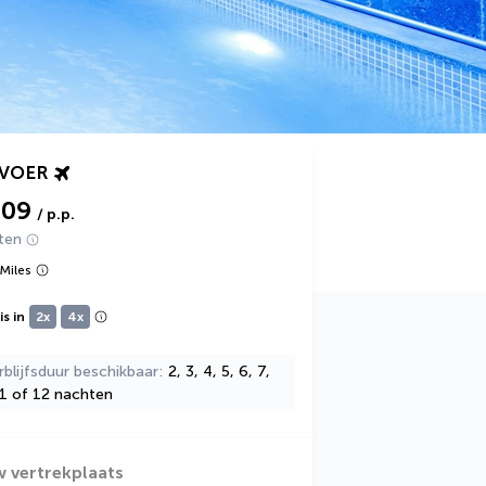
RVOER
309
/ p.p.
ten
Miles
s in
2x
4x
rblijfsduur beschikbaar
2, 3, 4, 5, 6, 7,
11 of 12 nachten
w vertrekplaats