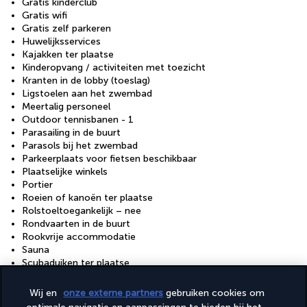
Gratis kinderclub
Gratis wifi
Gratis zelf parkeren
Huwelijksservices
Kajakken ter plaatse
Kinderopvang / activiteiten met toezicht
Kranten in de lobby (toeslag)
Ligstoelen aan het zwembad
Meertalig personeel
Outdoor tennisbanen - 1
Parasailing in de buurt
Parasols bij het zwembad
Parkeerplaats voor fietsen beschikbaar
Plaatselijke winkels
Portier
Roeien of kanoën ter plaatse
Rolstoeltoegankelijk – nee
Rondvaarten in de buurt
Rookvrije accommodatie
Sauna
Scubaduiken ter plaatse
Snackbar / deli
Snorkelen ter plaatse
Wij en
onze externe partners
gebruiken cookies om
Stomerij / wasserijservice