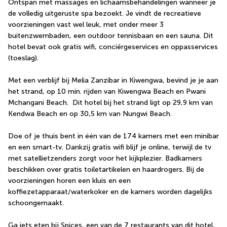
Ontspan met massages en lichaamsbehandelingen wanneer je 
de volledig uitgeruste spa bezoekt. Je vindt de recreatieve 
voorzieningen vast wel leuk, met onder meer 3 
buitenzwembaden, een outdoor tennisbaan en een sauna. Dit 
hotel bevat ook gratis wifi, conciërgeservices en oppasservices 
(toeslag).
Met een verblijf bij Melia Zanzibar in Kiwengwa, bevind je je aan 
het strand, op 10 min. rijden van Kiwengwa Beach en Pwani 
Mchangani Beach.  Dit hotel bij het strand ligt op 29,9 km van 
Kendwa Beach en op 30,5 km van Nungwi Beach.
Doe of je thuis bent in één van de 174 kamers met een minibar 
en een smart-tv. Dankzij gratis wifi blijf je online, terwijl de tv 
met satellietzenders zorgt voor het kijkplezier. Badkamers 
beschikken over gratis toiletartikelen en haardrogers. Bij de 
voorzieningen horen een kluis en een 
koffiezetapparaat/waterkoker en de kamers worden dagelijks 
schoongemaakt.
Ga iets eten bij Spices, een van de 7 restaurants van dit hotel, 