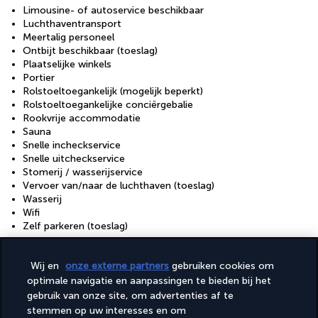
Limousine- of autoservice beschikbaar
Luchthaventransport
Meertalig personeel
Ontbijt beschikbaar (toeslag)
Plaatselijke winkels
Portier
Rolstoeltoegankelijk (mogelijk beperkt)
Rolstoeltoegankelijke conciërgebalie
Rookvrije accommodatie
Sauna
Snelle incheckservice
Snelle uitcheckservice
Stomerij / wasserijservice
Vervoer van/naar de luchthaven (toeslag)
Wasserij
Wifi
Zelf parkeren (toeslag)
Faciliteiten
Wij en
onze externe partners
gebruiken cookies om
24-uurs fitnessfaciliteiten
optimale navigatie en aanpassingen te bieden bij het
24-uurs healthclub
gebruik van onze site, om advertenties af te
Fitnessfaciliteiten
stemmen op uw interesses en om
Spabehandelingsruimte(s)