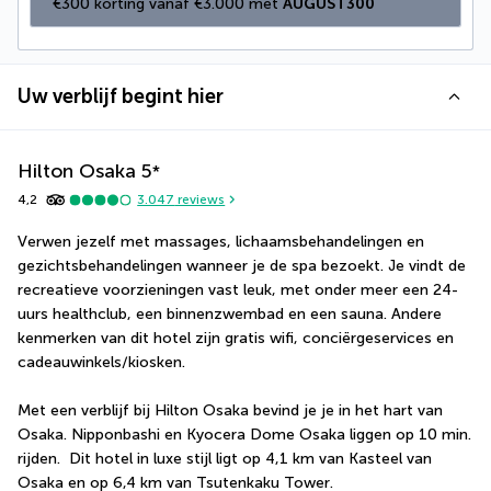
€300 korting vanaf €3.000 met 
AUGUST300
Uw verblijf begint hier
Hilton Osaka
5
*
4,2
3.047
reviews
Verwen jezelf met massages, lichaamsbehandelingen en 
gezichtsbehandelingen wanneer je de spa bezoekt. Je vindt de 
recreatieve voorzieningen vast leuk, met onder meer een 24-
uurs healthclub, een binnenzwembad en een sauna. Andere 
kenmerken van dit hotel zijn gratis wifi, conciërgeservices en 
cadeauwinkels/kiosken.
Met een verblijf bij Hilton Osaka bevind je je in het hart van 
Osaka. Nipponbashi en Kyocera Dome Osaka liggen op 10 min. 
rijden.  Dit hotel in luxe stijl ligt op 4,1 km van Kasteel van 
Osaka en op 6,4 km van Tsutenkaku Tower.