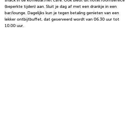
snack in de koffiebar/het café. Ook biedt dit hotel roomservice 
(beperkte tijden) aan. Sluit je dag af met een drankje in een 
bar/lounge. Dagelijks kun je tegen betaling genieten van een 
lekker ontbijtbuffet, dat geserveerd wordt van 06.30 uur tot 
10.00 uur.