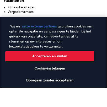
Faciliteiten
Fitnessfaciliteiten
Vergaderruimtes:
Uw formule
Wij en
onze externe partners
gebruiken cookies om
optimale navigatie en aanpassingen te bieden bij het
gebruik van onze site, om advertenties af te
Nuttige informatie
stemmen op uw interesses en om
bezoekstatistieken te verzamelen.
Accepteren en sluiten
Cookie-instellingen
Turkish Airlines Holidays
Beschikbare data nakijken
Beoordeeld
4,2
/ 5
Doorgaan zonder accepteren
Gebaseerd op
950
beoordelingen