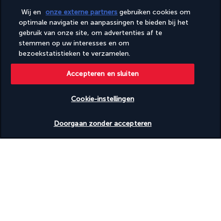
sterrenhotel:
Wij en
onze externe partners
gebruiken cookies om
Hotel Avicenna (of gelijkwaardig)
optimale navigatie en aanpassingen te bieden bij het
gebruik van onze site, om advertenties af te
stemmen op uw interesses en om
Uw maaltijdformule
bezoekstatistieken te verzamelen.
Accepteren en sluiten
Let op
Cookie-instellingen
Nuttige informatie
Beschikbare data nakijken
Doorgaan zonder accepteren
Turkish Airlines Holidays
Beoordeeld
4,2
/ 5