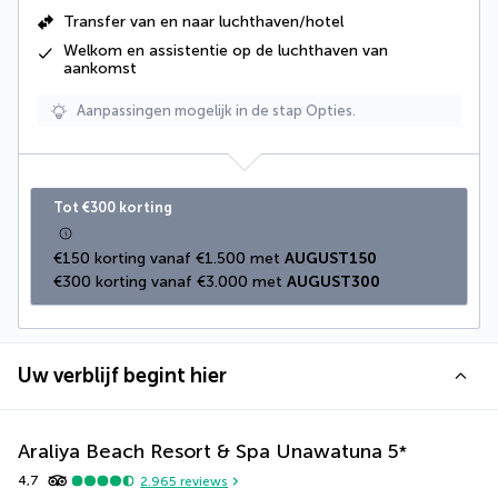
Transfer van en naar luchthaven/hotel
Welkom en assistentie op de luchthaven van
aankomst
Aanpassingen mogelijk in de stap Opties.
Tot €300 korting
€150 korting vanaf €1.500 met 
AUGUST150
€300 korting vanaf €3.000 met 
AUGUST300
Uw verblijf begint hier
Araliya Beach Resort & Spa Unawatuna
5
*
4,7
2.965
reviews