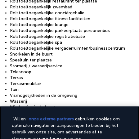
Rolstoeltoegankelijk restaurant ter plaatse
Rolstoeltoegankelijk zwembad
Rolstoeltoegankelijke conciërgebalie
Rolstoeltoegankelijke fitnessfaciliteiten
Rolstoeltoegankelijke lounge
Rolstoeltoegankelijke parkeerplaats personenbus
Rolstoeltoegankelijke registratiebalie
Rolstoeltoegankelijke spa
Rolstoeltoegankelijke vergaderruimten/businesscentrum
Snorkelen in de buurt
Speeltuin ter plaatse
Stomerij / wasserijservice
Telescoop
Terras
Terrasmeubilair
Tuin
Vismogelijkheden in de omgeving
Wasserij
Windsurfen in de buurt
Yogalessen ter plaatse
Wij en
onze externe partners
gebruiken cookies om
Zwembad met helling aanwezig
optimale navigatie en aanpassingen te bieden bij het
Faciliteiten
gebruik van onze site, om advertenties af te
stemmen op uw interesses en om