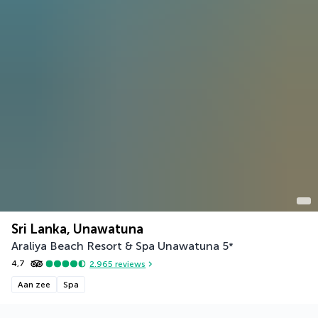
Sri Lanka, Unawatuna
Araliya Beach Resort & Spa Unawatuna
5
*
4,7
2.965
reviews
Aan zee
Spa