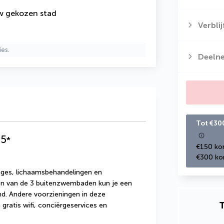
uw gekozen stad
Verbli
ies.
Deeln
Tot €30
5
*
€150 kor
€300 kor
ges, lichaamsbehandelingen en 
én van de 3 buitenzwembaden kun je een 
nd. Andere voorzieningen in deze 
T
gratis wifi, conciërgeservices en 