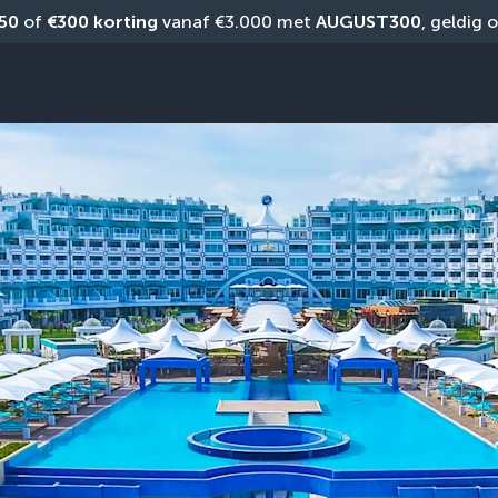
50
 of 
€300 korting
 vanaf €3.000 met 
AUGUST300
, geldig 