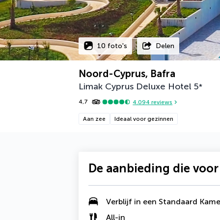
10 foto's
Delen
Noord-Cyprus, Bafra
Limak Cyprus Deluxe Hotel
5
*
4,7
4.094
reviews
Aan zee
Ideaal voor gezinnen
De aanbieding die voor
Verblijf in een Standaard Kame
All-in