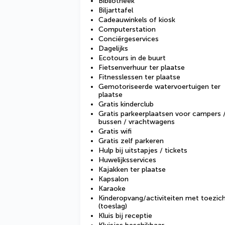
Bibliotheek
Biljarttafel
Cadeauwinkels of kiosk
Computerstation
Conciërgeservices
Dagelijks
Ecotours in de buurt
Fietsenverhuur ter plaatse
Fitnesslessen ter plaatse
Gemotoriseerde watervoertuigen ter
plaatse
Gratis kinderclub
Gratis parkeerplaatsen voor campers 
bussen / vrachtwagens
Gratis wifi
Gratis zelf parkeren
Hulp bij uitstapjes / tickets
Huwelijksservices
Kajakken ter plaatse
Kapsalon
Karaoke
Kinderopvang/activiteiten met toezic
(toeslag)
Kluis bij receptie