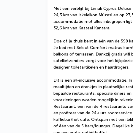
Met een verblijf bij Limak Cyprus Deluxe Ho
24,3 km van İskeleikon Müzesi en op 27,3
accommodatie met alles inbegrepen ligt
32,6 km van Kasteel Kantara.
Doe of je thuis bent in één van de 598 ka
Je bed met Select Comfort matras komt
balkons of terrassen. Dankzij gratis wifi bl
satellietzenders zorgt voor het kijkplez
designer toiletartikelen en haardrogers.
Dit is een all-inclusive accommodatie. In
maaltijden en drankjes in plaatselijke res
bepaalde restaurants, speciale diners en
voorzieningen worden mogelijk in rekening
Restaurant, een van de 4 restaurants van
en profiteer van de 24-uurs roomservice. 
koffiebar/het café. Ontspan met een lekke
of één van de 5 bars/lounges. Dagelijks k
van een gratis ontbijtbuffet.