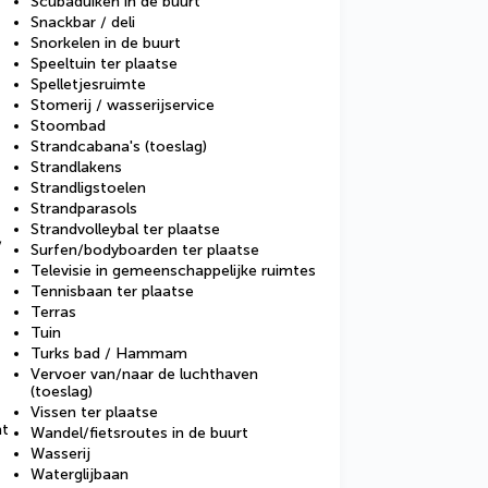
Scubaduiken in de buurt
Snackbar / deli
Snorkelen in de buurt
Speeltuin ter plaatse
Spelletjesruimte
Stomerij / wasserijservice
Stoombad
Strandcabana's (toeslag)
Strandlakens
Strandligstoelen
Strandparasols
Strandvolleybal ter plaatse
/
Surfen/bodyboarden ter plaatse
Televisie in gemeenschappelijke ruimtes
Tennisbaan ter plaatse
Terras
Tuin
Turks bad / Hammam
Vervoer van/naar de luchthaven
(toeslag)
Vissen ter plaatse
ht
Wandel/fietsroutes in de buurt
Wasserij
Waterglijbaan