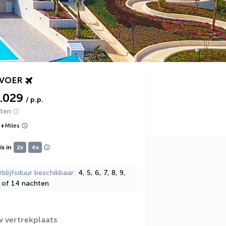
RVOER
1.029
/ p.p.
hten
9
+
Miles
s in
2x
4x
rblijfsduur beschikbaar
4, 5, 6, 7, 8, 9,
2 of 14 nachten
w vertrekplaats