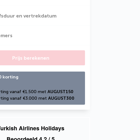
jfsduur en vertrekdatum
emers
Prijs berekenen
0 korting
ting vanaf €1.500 met 
AUGUST150
ting vanaf €3.000 met 
AUGUST300
urkish Airlines Holidays
Beoordeeld
4,2
/ 5