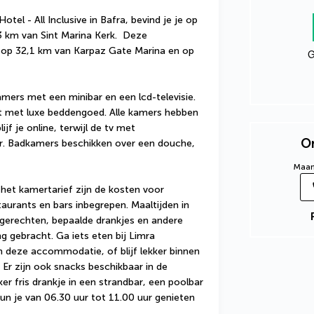
tel - All Inclusive in Bafra, bevind je je op 
 km van Sint Marina Kerk.  Deze 
 op 32,1 km van Karpaz Gate Marina en op 
G
mers met een minibar en een lcd-televisie. 
 met luxe beddengoed. Alle kamers hebben 
ijf je online, terwijl de tv met 
On
ier. Badkamers beschikken over een douche, 
Maand
 het kamertarief zijn de kosten voor 
taurants en bars inbegrepen. Maaltijden in 
 gerechten, bepaalde drankjes en andere 
 gebracht. Ga iets eten bij Limra 
 deze accommodatie, of blijf lekker binnen 
Er zijn ook snacks beschikbaar in de 
r fris drankje in een strandbar, een poolbar 
un je van 06.30 uur tot 11.00 uur genieten 