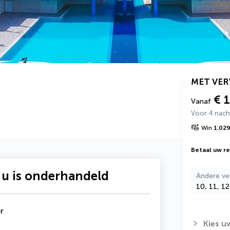
MET VE
€ 
Vanaf
Voor 4 nac
Win
1.02
Betaal uw rei
 u is onderhandeld
Andere ve
10, 11, 1
r
Kies u