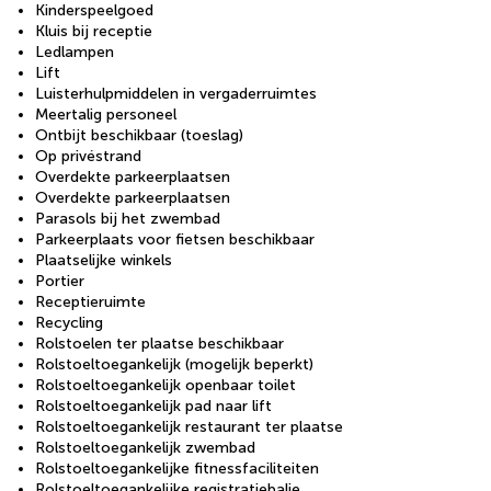
Kinderspeelgoed
Kluis bij receptie
Ledlampen
Lift
Luisterhulpmiddelen in vergaderruimtes
Meertalig personeel
Ontbijt beschikbaar (toeslag)
Op privéstrand
Overdekte parkeerplaatsen
Overdekte parkeerplaatsen
Parasols bij het zwembad
Parkeerplaats voor fietsen beschikbaar
Plaatselijke winkels
Portier
Receptieruimte
Recycling
Rolstoelen ter plaatse beschikbaar
Rolstoeltoegankelijk (mogelijk beperkt)
Rolstoeltoegankelijk openbaar toilet
Rolstoeltoegankelijk pad naar lift
Rolstoeltoegankelijk restaurant ter plaatse
Rolstoeltoegankelijk zwembad
Rolstoeltoegankelijke fitnessfaciliteiten
Rolstoeltoegankelijke registratiebalie