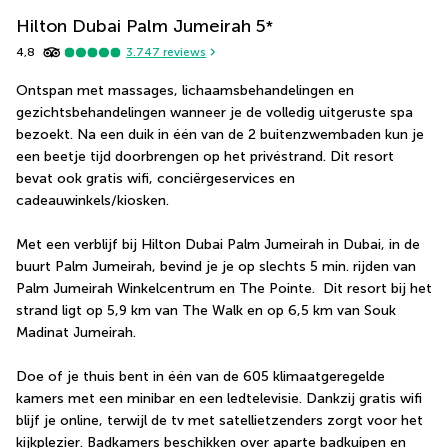
Hilton Dubai Palm Jumeirah
5
*
4,8
3.747
reviews
Ontspan met massages, lichaamsbehandelingen en 
gezichtsbehandelingen wanneer je de volledig uitgeruste spa 
bezoekt. Na een duik in één van de 2 buitenzwembaden kun je 
een beetje tijd doorbrengen op het privéstrand. Dit resort 
bevat ook gratis wifi, conciërgeservices en 
cadeauwinkels/kiosken.
Met een verblijf bij Hilton Dubai Palm Jumeirah in Dubai, in de 
buurt Palm Jumeirah, bevind je je op slechts 5 min. rijden van 
Palm Jumeirah Winkelcentrum en The Pointe.  Dit resort bij het 
strand ligt op 5,9 km van The Walk en op 6,5 km van Souk 
Madinat Jumeirah.
Doe of je thuis bent in één van de 605 klimaatgeregelde 
kamers met een minibar en een ledtelevisie. Dankzij gratis wifi 
blijf je online, terwijl de tv met satellietzenders zorgt voor het 
kijkplezier. Badkamers beschikken over aparte badkuipen en 