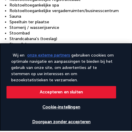
Rolstoeltoegankelijke spa
Rolstoeltoegankelijke vergaderruimten/businesscentrum
Sauna
Speeltuin ter plaatse
Stomerij / wasserijservice
Stoombad
Strandcabana's (toeslag)
Strandlakens
Strandligstoelen
Wij en
onze externe partners
gebruiken cookies om
Strandparasols
Strandvolleybal ter plaatse
optimale navigatie en aanpassingen te bieden bij het
Strandyoga ter plaatse
gebruik van onze site, om advertenties af te
Ten minste 80% van de verlichting werkt met leds
stemmen op uw interesses en om
Terras
bezoekstatistieken te verzamelen.
Terrasmeubilair
Tuin
Accepteren en sluiten
Turks bad / Hammam
Uitgebreid recyclingbeleid
Uitgebreid voedselverspillingsbeleid
Cookie-instellingen
Valetparkeren voor voertuigen met een rolstoel
Vegan maaltijden beschikbaar
Beschikbare data nakijken
Doorgaan zonder accepteren
Vegetarisch ontbijt beschikbaar
Vegetarische maaltijden beschikbaar