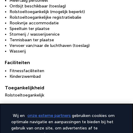
Meertalig personeel
Ontbijt beschikbaar (toeslag)
Rolstoeltoegankelijk (mogelijk beperkt)
Rolstoeltoegankelijke registratiebalie
Rookvrije accommodatie
Speeltuin ter plaatse
Stomerij / wasserijservice
Tennisbaan ter plaatse
Vervoer van/naar de luchthaven (toeslag)
Wasserij
Faciliteiten
Fitnessfaciliteiten
Kinderzwembad
Toegankelijkheid
Rolstoeltoegankelijk
Nuttige informatie
Wij en
onze externe partners
gebruiken cookies om
optimale navigatie en aanpassingen te bieden bij het
gebruik van onze site, om advertenties af te