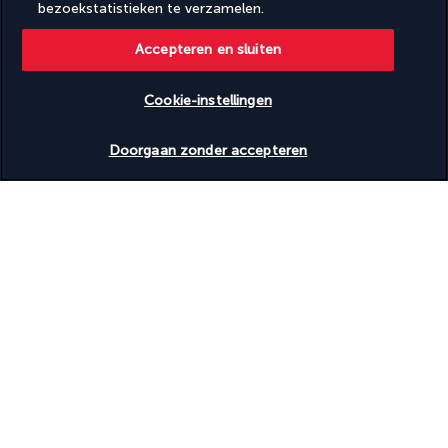
bezoekstatistieken te verzamelen.
BEVEILIGDE BETALING
Accepteren en sluiten
Cookie-instellingen
Beschikbare data nakijken
Doorgaan zonder accepteren
VOLG ONS
TURKISH AIRLINES
AVV