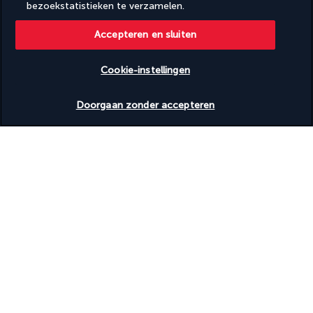
bezoekstatistieken te verzamelen.
BEVEILIGDE BETALING
Accepteren en sluiten
Cookie-instellingen
Beschikbare data nakijken
Doorgaan zonder accepteren
VOLG ONS
TURKISH AIRLINES
AVV