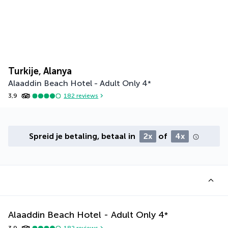
Turkije, Alanya
Alaaddin Beach Hotel - Adult Only
4
*
3,9
182
reviews
Spreid je betaling, betaal in
2x
of
4x
Alaaddin Beach Hotel - Adult Only
4
*
3,9