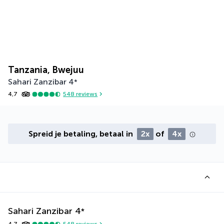
Tanzania, Bwejuu
Sahari Zanzibar
4
*
4,7
548
reviews
Spreid je betaling, betaal in
2x
of
4x
Sahari Zanzibar
4
*
4,7