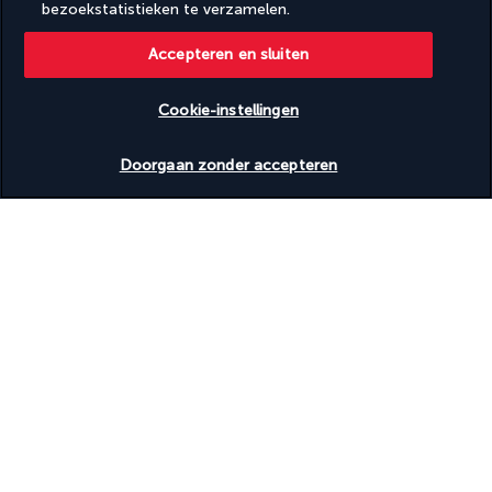
bezoekstatistieken te verzamelen.
BEVEILIGDE BETALING
Accepteren en sluiten
Cookie-instellingen
Beschikbare data nakijken
Doorgaan zonder accepteren
VOLG ONS
TURKISH AIRLINES
AVV