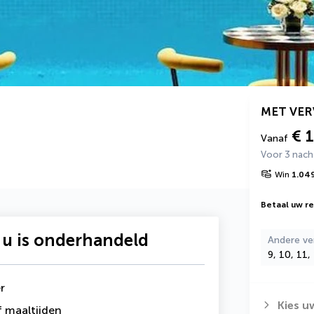
MET VE
€ 
Vanaf
Voor 3 nac
Win
1.04
Betaal uw rei
 u is onderhandeld
Andere ve
9, 10, 11,
r
Kies u
 maaltijden