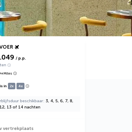
RVOER
1.049
/ p.p.
hten
9
+
Miles
s in
2x
4x
rblijfsduur beschikbaar
3, 4, 5, 6, 7, 8,
 12, 13 of 14 nachten
w vertrekplaats