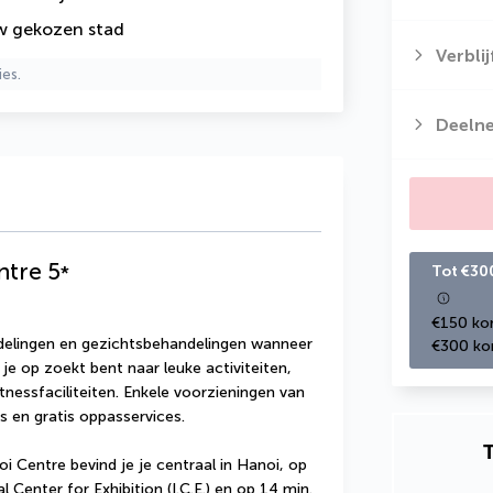
uw gekozen stad
Verbli
ies.
Deeln
ntre
5
*
Tot €30
€150 kor
lingen en gezichtsbehandelingen wanneer 
€300 kor
 je op zoekt bent naar leuke activiteiten, 
nessfaciliteiten. Enkele voorzieningen van 
es en gratis oppasservices.
T
i Centre bevind je je centraal in Hanoi, op 
Center for Exhibition (I.C.E.) en op 14 min. 