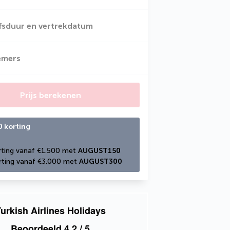
jfsduur en vertrekdatum
emers
Prijs berekenen
0 korting
ting vanaf €1.500 met 
AUGUST150
ting vanaf €3.000 met 
AUGUST300
urkish Airlines Holidays
Beoordeeld
4,2
/ 5