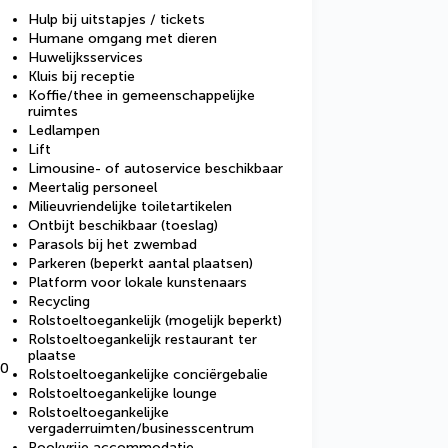
Hulp bij uitstapjes / tickets
Humane omgang met dieren
Huwelijksservices
Kluis bij receptie
Koffie/thee in gemeenschappelijke
ruimtes
Ledlampen
Lift
Limousine- of autoservice beschikbaar
Meertalig personeel
Milieuvriendelijke toiletartikelen
Ontbijt beschikbaar (toeslag)
Parasols bij het zwembad
Parkeren (beperkt aantal plaatsen)
Platform voor lokale kunstenaars
Recycling
Rolstoeltoegankelijk (mogelijk beperkt)
Rolstoeltoegankelijk restaurant ter
plaatse
90
Rolstoeltoegankelijke conciërgebalie
Rolstoeltoegankelijke lounge
Rolstoeltoegankelijke
vergaderruimten/businesscentrum
Rookvrije accommodatie