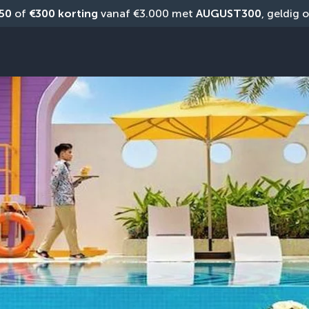
50
 of 
€300 korting
 vanaf €3.000 met 
AUGUST300
, geldig 