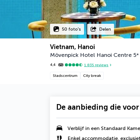
50 foto's
Delen
Vietnam, Hanoi
Mövenpick Hotel Hanoi Centre
5
*
4,4
1.835
reviews
Stadscentrum
City break
De aanbieding die voor
Verblijf in een Standaard Kame
Enkel accommodatie, exclusief