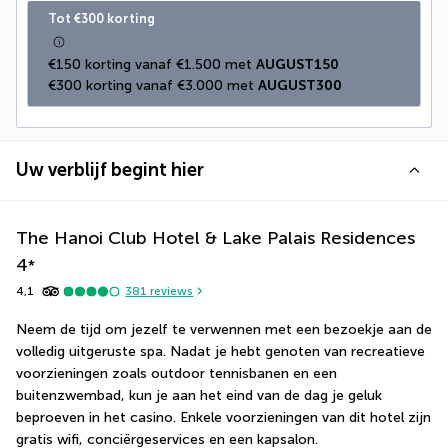
Tot €300 korting
€150 korting vanaf €1.500 met 
AUGUST150
€300 korting vanaf €3.000 met 
AUGUST300
Uw verblijf begint hier
The Hanoi Club Hotel & Lake Palais Residences
4
*
4,1
381
reviews
Neem de tijd om jezelf te verwennen met een bezoekje aan de 
volledig uitgeruste spa. Nadat je hebt genoten van recreatieve 
voorzieningen zoals outdoor tennisbanen en een 
buitenzwembad, kun je aan het eind van de dag je geluk 
beproeven in het casino. Enkele voorzieningen van dit hotel zijn 
gratis wifi, conciërgeservices en een kapsalon.