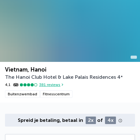
Vietnam, Hanoi
The Hanoi Club Hotel & Lake Palais Residences
4
*
4,1
381
reviews
Buitenzwembad
Fitnesscentrum
Spreid je betaling, betaal in
2x
of
4x