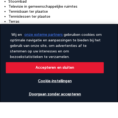
Stoombad
Televisie in gemeenschappelijke ruimtes
Tennisbaan ter plaatse
Tennislessen ter plaatse
Terras
Vervoer van/naar de luchthaven (toeslag)
Wasserij
Wij en
onze externe partners
gebruiken cookies om
Wisselen van beddengoed (op aanvraag)
optimale navigatie en aanpassingen te bieden bij het
Wisselen van handdoeken (op aanvraag)
gebruik van onze site, om advertenties af te
Yogalessen ter plaatse
stemmen op uw interesses en om
Faciliteiten
bezoekstatistieken te verzamelen.
Casino
Accepteren en sluiten
Conferentiecentrum
Fitnessfaciliteiten
Kinderzwembad
Cookie-instellingen
Volledig uitgeruste spa
Beschikbare data nakijken
Doorgaan zonder accepteren
Nuttige informatie