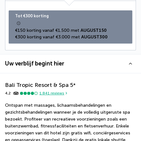
Tot €300 korting
€150 korting vanaf €1.500 met 
AUGUST150
€300 korting vanaf €3.000 met 
AUGUST300
Uw verblijf begint hier
Bali Tropic Resort & Spa
5
*
4,2
1.841
reviews
Ontspan met massages, lichaamsbehandelingen en 
gezichtsbehandelingen wanneer je de volledig uitgeruste spa 
bezoekt. Profiteer van recreatieve voorzieningen zoals een 
buitenzwembad, fitnessfaciliteiten en fietsenverhuur. Enkele 
voorzieningen van dit hotel zijn gratis wifi, conciërgeservices 
en oppasservices (toeslag). Dankzij de gratis lokale shuttle 