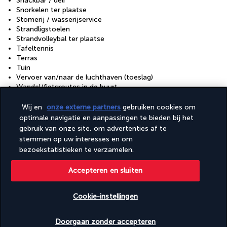
Snackbar / deli
Snorkelen ter plaatse
Stomerij / wasserijservice
Strandligstoelen
Strandvolleybal ter plaatse
Tafeltennis
Terras
Tuin
Vervoer van/naar de luchthaven (toeslag)
Wandel/fietsroutes in de buurt
Wasserij
Windsurfen in de buurt
Wij en
onze externe partners
gebruiken cookies om
Windsurfen ter plaatse
optimale navigatie en aanpassingen te bieden bij het
gebruik van onze site, om advertenties af te
Faciliteiten
stemmen op uw interesses en om
Fitnessfaciliteiten
bezoekstatistieken te verzamelen.
Kinderzwembad
Spabehandelingsruimte(s)
Accepteren en sluiten
Spaservices ter plaatse
Volledig uitgeruste spa
Cookie-instellingen
Beschikbare data nakijken
Ontdek de bestemming
Doorgaan zonder accepteren