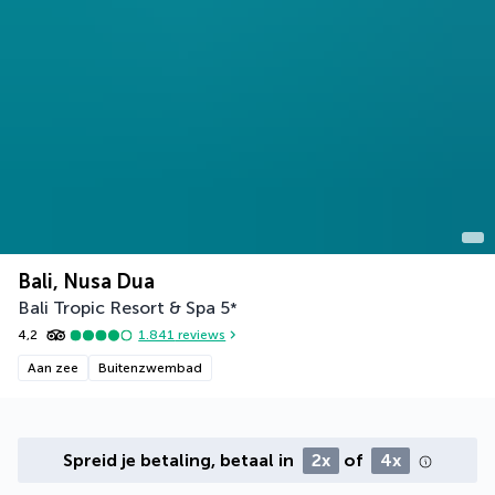
Bali, Nusa Dua
Bali Tropic Resort & Spa
5
*
4,2
1.841
reviews
Aan zee
Buitenzwembad
Spreid je betaling, betaal in
2x
of
4x