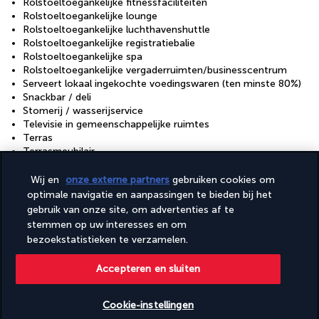
Rolstoeltoegankelijke fitnessfaciliteiten
Rolstoeltoegankelijke lounge
Rolstoeltoegankelijke luchthavenshuttle
Rolstoeltoegankelijke registratiebalie
Rolstoeltoegankelijke spa
Rolstoeltoegankelijke vergaderruimten/businesscentrum
Serveert lokaal ingekochte voedingswaren (ten minste 80%)
Snackbar / deli
Stomerij / wasserijservice
Televisie in gemeenschappelijke ruimtes
Terras
Terrasmeubilair
Turks bad / Hammam
Vegan maaltijden beschikbaar
Wij en
onze externe partners
gebruiken cookies om
Vegetarisch ontbijt beschikbaar
optimale navigatie en aanpassingen te bieden bij het
Vegetarische maaltijden beschikbaar
gebruik van onze site, om advertenties af te
Vervoer vanaf de luchthaven (toeslag)
stemmen op uw interesses en om
Wasserij
bezoekstatistieken te verzamelen.
Waterautomaat
Waterglijbaan
Accepteren en sluiten
Faciliteiten
Cookie-instellingen
Fitnessfaciliteiten