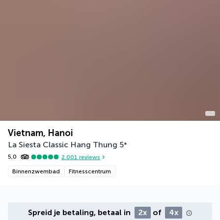
Vietnam, Hanoi
La Siesta Classic Hang Thung
5
*
5,0
2.001
reviews
Binnenzwembad
Fitnesscentrum
Spreid je betaling, betaal in
2x
of
4x