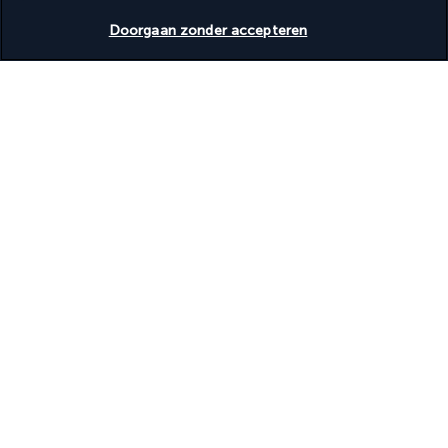
Spabehandelingsruimte(s)
Beschikbare data nakijken
Spaservices ter plaatse
Doorgaan zonder accepteren
Volledig uitgeruste spa
Nuttige informatie
Turkish Airlines Holidays
Beoordeeld
4,2
/ 5
Gebaseerd op
950
beoordelingen