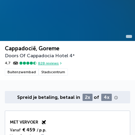
Cappadocië, Goreme
Doors Of Cappadocia Hotel
4
*
4,7
828
reviews
Buitenzwembad
Stadscentrum
Spreid je betaling, betaal in
2x
of
4x
MET VERVOER
€ 459
Vanaf
/ p.p.