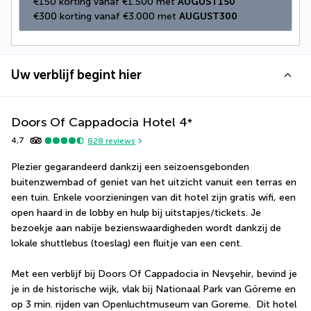
€150 korting vanaf €1.500 met 
AUGUST150
€300 korting vanaf €3.000 met 
AUGUST300
Uw verblijf begint hier
Doors Of Cappadocia Hotel
4
*
4,7
828
reviews
Plezier gegarandeerd dankzij een seizoensgebonden 
buitenzwembad of geniet van het uitzicht vanuit een terras en 
een tuin. Enkele voorzieningen van dit hotel zijn gratis wifi, een 
open haard in de lobby en hulp bij uitstapjes/tickets. Je 
bezoekje aan nabije bezienswaardigheden wordt dankzij de 
lokale shuttlebus (toeslag) een fluitje van een cent.
Met een verblijf bij Doors Of Cappadocia in Nevşehir, bevind je 
je in de historische wijk, vlak bij Nationaal Park van Göreme en 
op 3 min. rijden van Openluchtmuseum van Goreme.  Dit hotel 