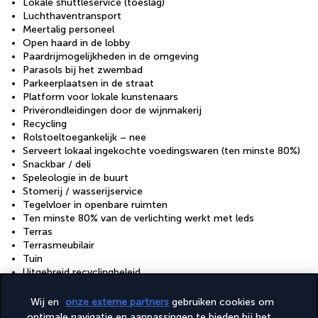
Lokale shuttleservice (toeslag)
Luchthaventransport
Meertalig personeel
Open haard in de lobby
Paardrijmogelijkheden in de omgeving
Parasols bij het zwembad
Parkeerplaatsen in de straat
Platform voor lokale kunstenaars
Privérondleidingen door de wijnmakerij
Recycling
Rolstoeltoegankelijk – nee
Serveert lokaal ingekochte voedingswaren (ten minste 80%)
Snackbar / deli
Speleologie in de buurt
Stomerij / wasserijservice
Tegelvloer in openbare ruimten
Ten minste 80% van de verlichting werkt met leds
Terras
Terrasmeubilair
Tuin
Uitgebreid recyclingbeleid
Vervoer van/naar de luchthaven (toeslag)
Wij en
onze externe partners
gebruiken cookies om
Faciliteiten
optimale navigatie en aanpassingen te bieden bij het