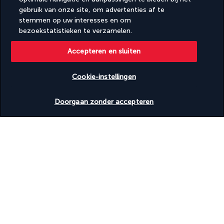
Seizoensgebonden buitenzwembad
gebruik van onze site, om advertenties af te
stemmen op uw interesses en om
Pension
bezoekstatistieken te verzamelen.
Gratis ontbijt
Gratis ontbijtbuffet
Accepteren en sluiten
Cookie-instellingen
Nuttige informatie
Beschikbare data nakijken
Doorgaan zonder accepteren
Turkish Airlines Holidays
Beoordeeld
4,2
/ 5
Gebaseerd op
949
beoordelingen