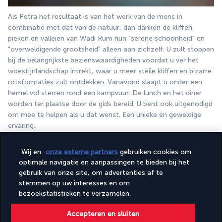
Als Petra het resultaat is van het werk van de mens in 
combinatie met dat van de natuur, dan danken de kliffen, 
pieken en valleien van Wadi Rum hun "serene schoonheid" en 
"overweldigende grootsheid" alleen aan zichzelf. U zult stoppen 
bij de belangrijkste bezienswaardigheden voordat u ver het 
woestijnlandschap intrekt, waar u meer steile kliffen en bizarre 
rotsformaties zult ontdekken. Vanavond slaapt u onder een 
hemel vol sterren rond een kampvuur. De lunch en het diner 
worden ter plaatse door de gids bereid. U bent ook uitgenodigd 
om mee te helpen als u dat wenst. Een unieke en geweldige 
ervaring.
Overnachting in een bivak in de woestijn.
Wij en
onze externe partners
gebruiken cookies om
DAG 7 | VAN DE WOESTIJN NAAR DE DODE ZEE
optimale navigatie en aanpassingen te bieden bij het
gebruik van onze site, om advertenties af te
stemmen op uw interesses en om
bezoekstatistieken te verzamelen.
Accepteren en sluiten