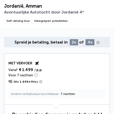
Jordanië, Amman
Avontuurlijke Autotocht door Jordanië
4
*
Self-driving tour
Inbegrepen activiteiten
Spreid je betaling, betaal in
2x
of
4x
MET VERVOER
€ 1.499
Vanaf
/ p.p.
Voor 7 nachten
Win
1.499
+
Miles
Andere verblijfsduur beschikbaar
7 nachten