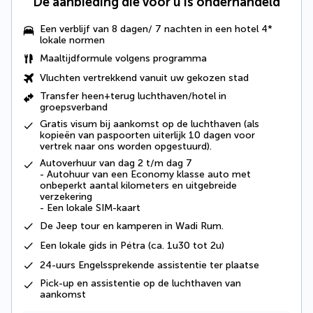
De aanbieding die voor u is onderhandeld
Een verblijf van 8 dagen/ 7 nachten in een hotel 4*
lokale normen
Maaltijdformule volgens programma
Vluchten vertrekkend vanuit uw gekozen stad
Transfer heen+terug luchthaven/hotel in
groepsverband
Gratis visum bij aankomst op de luchthaven (als
kopieën van paspoorten uiterlijk 10 dagen voor
vertrek naar ons worden opgestuurd).
Autoverhuur van dag 2 t/m dag 7
- Autohuur van een Economy klasse auto met
onbeperkt aantal kilometers en uitgebreide
verzekering
- Een lokale SIM-kaart
De
Jeep tour en kamperen in Wadi Rum
.
Een
lokale gids
in Pétra (ca. 1u30 tot 2u)
24-uurs Engelssprekende assistentie ter plaatse
Pick-up en assistentie op de luchthaven van
aankomst