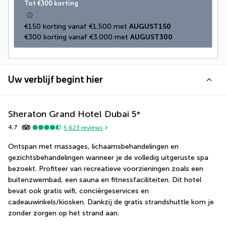
Tot €300 korting
€150 korting vanaf €1.500 met 
AUGUST150
€300 korting vanaf €3.000 met 
AUGUST300
Uw verblijf begint hier
Sheraton Grand Hotel Dubai
5
*
4,7
5.623
reviews
Ontspan met massages, lichaamsbehandelingen en 
gezichtsbehandelingen wanneer je de volledig uitgeruste spa 
bezoekt. Profiteer van recreatieve voorzieningen zoals een 
buitenzwembad, een sauna en fitnessfaciliteiten. Dit hotel 
bevat ook gratis wifi, conciërgeservices en 
cadeauwinkels/kiosken. Dankzij de gratis strandshuttle kom je 
zonder zorgen op het strand aan.