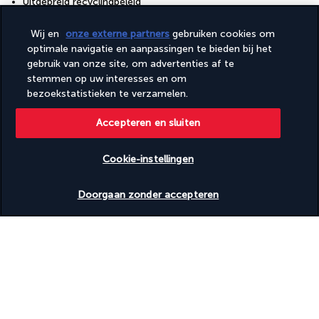
Uitgebreid recyclingbeleid
Uitgebreid voedselverspillingsbeleid
Vegan maaltijden beschikbaar
Wij en
onze externe partners
gebruiken cookies om
Vegetarisch ontbijt beschikbaar
optimale navigatie en aanpassingen te bieden bij het
Vegetarische maaltijden beschikbaar
gebruik van onze site, om advertenties af te
Visuele alarmen in de gangen
stemmen op uw interesses en om
Wasserij
bezoekstatistieken te verzamelen.
Waterautomaat
Wisselen van beddengoed (op aanvraag)
Accepteren en sluiten
Wisselen van handdoeken (op aanvraag)
Faciliteiten
Cookie-instellingen
Conferentieruimte
Beschikbare data nakijken
Fitnessfaciliteiten
Doorgaan zonder accepteren
Kinderzwembad
Spabehandelingsruimte(s)
Spaservices ter plaatse
Volledig uitgeruste spa
Zwembad
Toegankelijkheid
Rolstoeltoegankelijke paden
Rolstoeltoegankelijke parkeerplaatsen