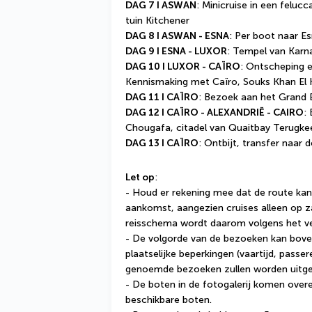
DAG 7 I ASWAN
: Minicruise in een felucc
tuin Kitchener 
DAG 8 I ASWAN - ESNA
: Per boot naar Es
DAG 9 I ESNA - LUXOR
: Tempel van Karn
DAG 10 I LUXOR - CAÏRO
: Ontscheping e
Kennismaking met Caïro, Souks Khan El Kh
DAG 11 I CAÏRO
: Bezoek aan het Grand
DAG 12 I CAÏRO - ALEXANDRIË - CAIRO
:
Chougafa, citadel van Quaitbay Terugke
DAG 13 I CAÏRO
: Ontbijt, transfer naar 
Let op
:
- Houd er rekening mee dat de route kan 
aankomst, aangezien cruises alleen op za
reisschema wordt daarom volgens het ve
- De volgorde van de bezoeken kan boven
plaatselijke beperkingen (vaartijd, passer
genoemde bezoeken zullen worden uitge
- De boten in de fotogalerij komen overe
beschikbare boten.