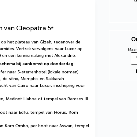
G
n van Cleopatra
5
*
On
 op het plateau van Gizeh, tegenover de 
amides. Vertrek vervolgens naar Luxor op 
Maand
n) en een kennismaking met Alexandrië.
isschema bij aankomst op donderdag
: 
sfer naar 5-sterrenhotel (lokale normen)
, de sfinx, Memphis en Sakkarah
ucht van Caïro naar Luxor, inscheping voor 
gen, Medinet Haboe of tempel van Ramses III 
boot naar Edfu, tempel van Horus, Kom 
an Kom Ombo, per boot naar Aswan, tempel 