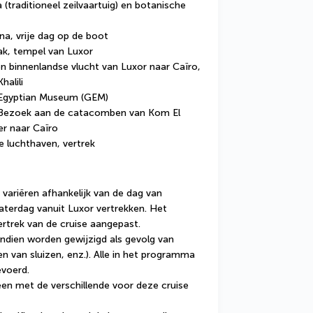
a (traditioneel zeilvaartuig) en botanische 
na, vrije dag op de boot
ak, tempel van Luxor 
n binnenlandse vlucht van Luxor naar Caïro, 
alili 
 Egyptian Museum (GEM)
 Bezoek aan de catacomben van Kom El 
er naar Caïro
de luchthaven, vertrek
variëren afhankelijk van de dag van 
terdag vanuit Luxor vertrekken. Het 
rtrek van de cruise aangepast.
dien worden gewijzigd als gevolg van 
en van sluizen, enz.). Alle in het programma 
voerd.
en met de verschillende voor deze cruise 