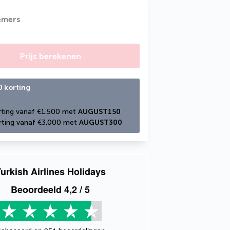
emers
Prijs berekenen
0 korting
ting vanaf €1.500 met 
AUGUST150
ting vanaf €3.000 met 
AUGUST300
urkish Airlines Holidays
Beoordeeld
4,2
/ 5