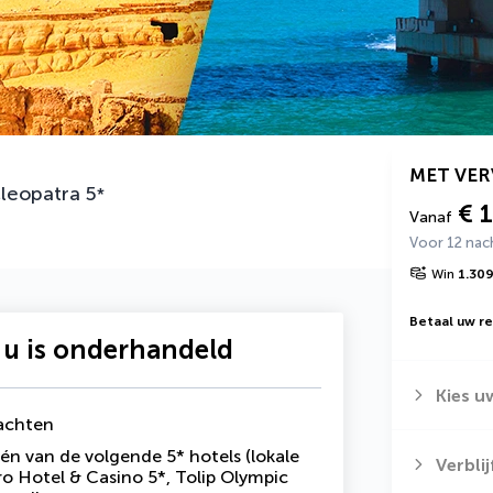
MET VE
Cleopatra
5
*
€ 
Vanaf
Voor 12 nac
Win
1.30
Betaal uw rei
 u is onderhandeld
Kies u
nachten
én van de volgende 5* hotels (lokale
Verbli
o Hotel & Casino 5*, Tolip Olympic