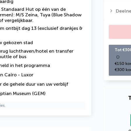
waardig
n Standaard Hut op één van de
Deeln
ormen): M/S Zeina, Tuya (Blue Shadow
of vergelijkbaar.
m ontbijt dag 13 (exclusief drankjes &
uw gekozen stad
Tot €30
erug luchthaven/hotel en transfer
huttle of bus
€150 kor
rmeld in het programma
€300 kor
n Caïro - Luxor
 de gehele duur van uw verblijf
yptian Museum (GEM)
T
ies.