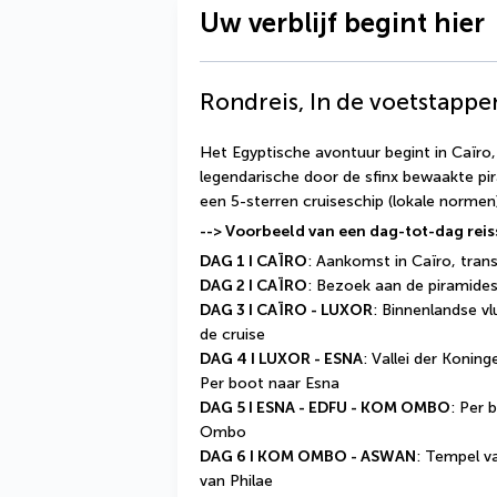
Uw verblijf begint hier
Rondreis, In de voetstappe
Het Egyptische avontuur begint in Caïro,
legendarische door de sfinx bewaakte pir
een 5-sterren cruiseschip (lokale norme
--> Voorbeeld van een dag-tot-dag re
DAG 1 I CAÏRO
: Aankomst in Caïro, tran
DAG 2 I CAÏRO
: Bezoek aan de piramides
DAG 3 I CAÏRO - LUXOR
: Binnenlandse vl
de cruise
DAG 4 I LUXOR - ESNA
: Vallei der Konin
Per boot naar Esna 
DAG 5 I ESNA - EDFU - KOM OMBO
: Per 
Ombo
DAG 6 I KOM OMBO - ASWAN
: Tempel v
van Philae