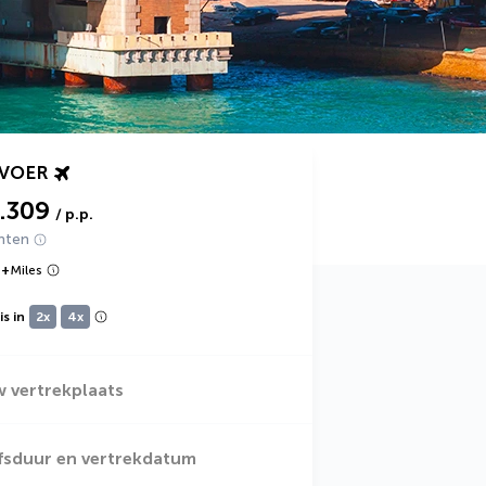
RVOER
1.309
/ p.p.
hten
9
+
Miles
s in
2x
4x
w vertrekplaats
jfsduur en vertrekdatum