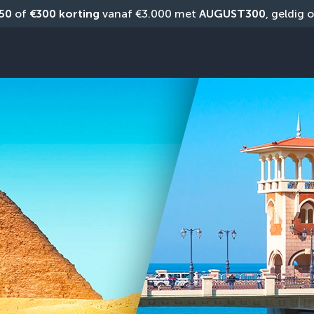
50
 of 
€300 korting
 vanaf €3.000 met 
AUGUST300
, geldig 