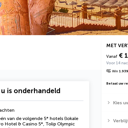
MET VE
€ 
Vanaf
Voor 14 na
Win
1.93
Betaal uw rei
 u is onderhandeld
Kies u
nachten
én van de volgende 5* hotels (lokale
Verbli
o Hotel & Casino 5*, Tolip Olympic