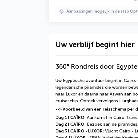
Aanpassingen mogelijk in de stap Opt
Uw verblijf begint hier
360° Rondreis door Egypte
Uw Egyptische avontuur begint in Caïro, 
legendarische piramides die worden bewaa
naar Luxor en daarna naar Aswan aan boo
cruiseschip. Ontdek vervolgens Hurghada
--> Voorbeeld van een reisschema per
Dag 1 I CAÏRO:
 Aankomst in Caïro, transf
Dag 2 I CAÏRO:
 Bezoek aan de piramides,
Dag 3 I CAÏRO - LUXOR:
 Vlucht Caïro - L
Dag 4
I LUXOR - ESNA
: Vallei der Konin