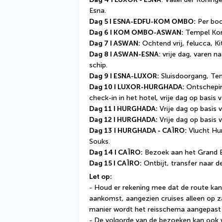
Esna. 
Dag 5 I ESNA-EDFU-KOM OMBO:
 Per bo
Dag 6 I KOM OMBO-ASWAN:
 Tempel Ko
Dag 7 I ASWAN:
 Ochtend vrij, felucca, K
Dag 8 I ASWAN-ESNA
: vrije dag, varen 
schip.
Dag 9 I ESNA-LUXOR:
 Sluisdoorgang, Te
Dag 10 I LUXOR-HURGHADA:
 Ontschepin
check-in in het hotel, vrije dag op basis va
Dag 11 I HURGHADA:
 Vrije dag op basis v
Dag 12 I HURGHADA:
 Vrije dag op basis v
Dag 13
I HURGHADA - CAÏRO:
 Vlucht Hu
Souks.
Dag 14 I CAÏRO:
 Bezoek aan het Grand 
Dag 15 I CAÏRO:
 Ontbijt, transfer naar d
Let op:
- Houd er rekening mee dat de route kan 
aankomst, aangezien cruises alleen op z
manier wordt het reisschema aangepast a
- De volgorde van de bezoeken kan ook w