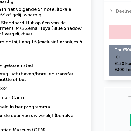
waardig
in het volgende 5* hotel (lokale
Deeln
5* of gelijkwaardig
n Standaard Hut op één van de
ormen): M/S Zeina, Tuya (Blue Shadow
of vergelijkbaar.
m ontbijt dag 15 (exclusief drankjes &
Tot €30
€150 kor
uw gekozen stad
€300 kor
erug luchthaven/hotel en transfer
huttle of bus
uxor
T
ada - Caïro
rmeld in het programma
r de duur van uw verblijf (behalve
yptian Museum (GEM)