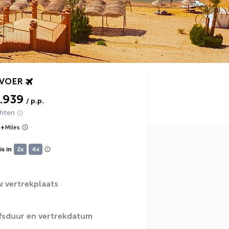
RVOER
1.939
/ p.p.
chten
9
+
Miles
s in
2x
4x
w vertrekplaats
jfsduur en vertrekdatum