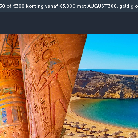
50
 of 
€300 korting
 vanaf €3.000 met 
AUGUST300
, geldig 