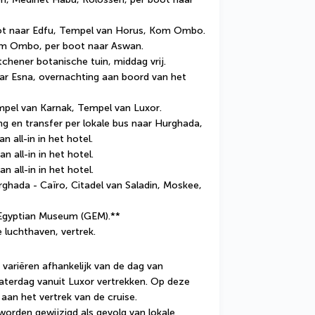
ot naar Edfu, Tempel van Horus, Kom Ombo.
m Ombo, per boot naar Aswan.
itchener botanische tuin, middag vrij.
naar Esna, overnachting aan boord van het 
mpel van Karnak, Tempel van Luxor.
g en transfer per lokale bus naar Hurghada, 
n all-in in het hotel.
an all-in in het hotel.
an all-in in het hotel.
rghada - Caïro, Citadel van Saladin, Moskee, 
Egyptian Museum (GEM).** 
e luchthaven, vertrek.
variëren afhankelijk van de dag van 
aterdag vanuit Luxor vertrekken. Op deze 
an het vertrek van de cruise.
orden gewijzigd als gevolg van lokale 