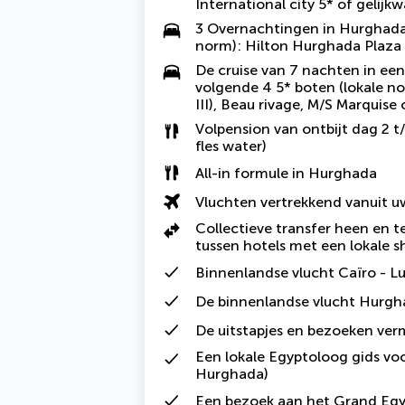
International city 5* of gelijk
3 Overnachtingen in Hurghada 
norm): Hilton Hurghada Plaza 
De cruise van 7 nachten in ee
volgende 4 5* boten (lokale n
III), Beau rivage, M/S Marquise 
Volpension van ontbijt dag 2 t/
fles water)
All-in formule in Hurghada
Vluchten vertrekkend vanuit 
Collectieve transfer heen en t
tussen hotels met een lokale s
Binnenlandse vlucht Caïro - L
De binnenlandse vlucht Hurgh
De uitstapjes en bezoeken ve
Een lokale Egyptoloog gids voo
Hurghada)
Een bezoek aan het Grand Eg