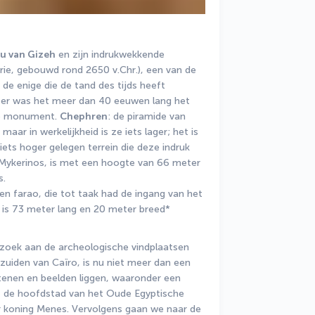
u van Gizeh
 en zijn indrukwekkende 
rie, gebouwd rond 2650 v.Chr.), een van de 
e enige die de tand des tijds heeft 
er was het meer dan 40 eeuwen lang het 
e monument. 
Chephren
: de piramide van 
aar in werkelijkheid is ze iets lager; het is 
iets hoger gelegen terrein die deze indruk 
 Mykerinos, is met een hoogte van 66 meter 
. 
n farao, die tot taak had de ingang van het 
j is 73 meter lang en 20 meter breed* 
zoek aan de archeologische vindplaatsen 
zuiden van Caïro, is nu niet meer dan een 
enen en beelden liggen, waaronder een 
d, de hoofdstad van het Oude Egyptische 
r koning Menes. Vervolgens gaan we naar de 