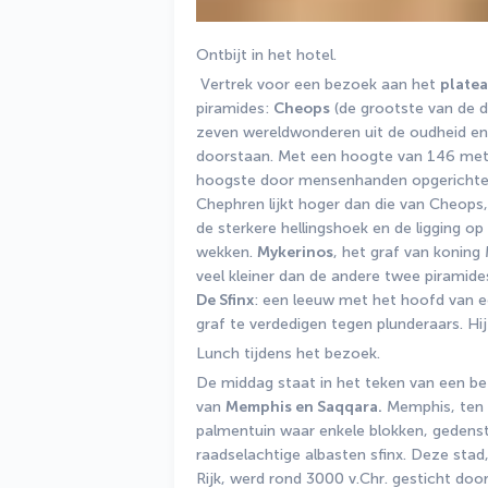
Ontbijt in het hotel.
 Vertrek voor een bezoek aan het 
platea
piramides: 
Cheops
 (de grootste van de d
zeven wereldwonderen uit de oudheid en d
doorstaan. Met een hoogte van 146 met
hoogste door mensenhanden opgericht
Chephren lijkt hoger dan die van Cheops, m
de sterkere hellingshoek en de ligging op 
wekken. 
Mykerinos
, het graf van koning
veel kleiner dan de andere twee piramides
De Sfinx
: een leeuw met het hoofd van ee
graf te verdedigen tegen plunderaars. Hi
Lunch tijdens het bezoek.
De middag staat in het teken van een be
van 
Memphis en Saqqara.
 Memphis, ten 
palmentuin waar enkele blokken, gedenst
raadselachtige albasten sfinx. Deze sta
Rijk, werd rond 3000 v.Chr. gesticht doo