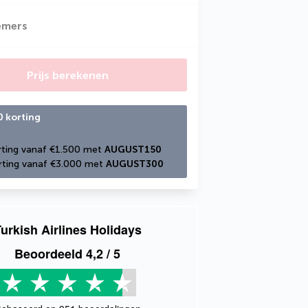
emers
Prijs berekenen
0 korting
ting vanaf €1.500 met 
AUGUST150
ting vanaf €3.000 met 
AUGUST300
urkish Airlines Holidays
Beoordeeld
4,2
/ 5