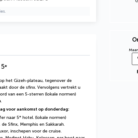
G
ies.
On
Maand
5
*
op het Gizeh-plateau, tegenover de 
kt door de sfinx. Vervolgens vertrekt u 
rd van een 5-sterren (lokale normen) 
. 
 dag voor aankomst op donderdag:
er naar 5* hotel. (lokale normen)
 de Sfinx, Memphis en Sakkarah.
uxor, inschepen voor de cruise.
gen, Medinet Habu, Kolossen, per boot naar 