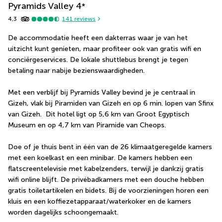
Pyramids Valley
4
*
4,3
141
reviews
De accommodatie heeft een dakterras waar je van het 
uitzicht kunt genieten, maar profiteer ook van gratis wifi en 
conciërgeservices. De lokale shuttlebus brengt je tegen 
betaling naar nabije bezienswaardigheden.
Met een verblijf bij Pyramids Valley bevind je je centraal in 
Gizeh, vlak bij Piramiden van Gizeh en op 6 min. lopen van Sfinx 
van Gizeh.  Dit hotel ligt op 5,6 km van Groot Egyptisch 
Museum en op 4,7 km van Piramide van Cheops.
Doe of je thuis bent in één van de 26 klimaatgeregelde kamers 
met een koelkast en een minibar. De kamers hebben een 
flatscreentelevisie met kabelzenders, terwijl je dankzij gratis 
wifi online blijft. De privébadkamers met een douche hebben 
gratis toiletartikelen en bidets. Bij de voorzieningen horen een 
kluis en een koffiezetapparaat/waterkoker en de kamers 
worden dagelijks schoongemaakt.