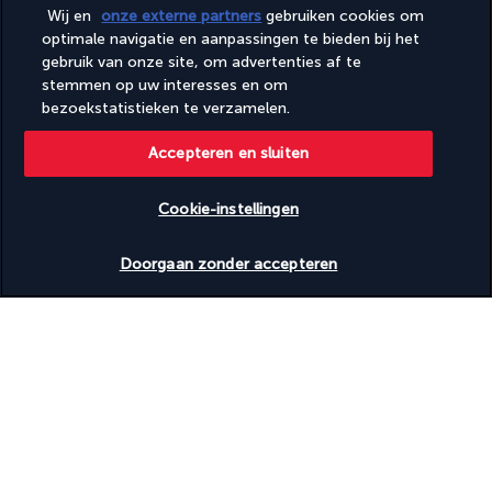
Wij en
onze externe partners
gebruiken cookies om
Nuttige informatie
optimale navigatie en aanpassingen te bieden bij het
gebruik van onze site, om advertenties af te
stemmen op uw interesses en om
bezoekstatistieken te verzamelen.
Accepteren en sluiten
Turkish Airlines Holidays
Beoordeeld
4,2
/ 5
Cookie-instellingen
Beschikbare data nakijken
Doorgaan zonder accepteren
Gebaseerd op
953
beoordelingen
Onze experts tot uw dienst
Maandag t/m vrijdag van 10.00 tot 18.00 uur