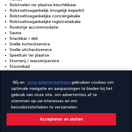
Rolstoelen ter plaatse beschikbaar
Rolstoeltoegankelijk (mogelijk beperkt)
Rolstoeltoegankelijke conciërgebalie
Rolstoeltoegankelijke registratiebalie
Rookvrije accommodatie
Sauna
Snackbar / deli
Snelle incheckservice
Snelle uitcheckservice
Speeltuin ter plaatse
Stomerij / wasserijservice
Stoombad
Terras
Tuin
Wij en
onze externe partners
gebruiken cookies om
Wasserij
optimale navigatie en aanpassingen te bieden bij het
Zelf parkeren (toeslag)
gebruik van onze site, om advertenties af te
Faciliteiten
stemmen op uw interesses en om
bezoekstatistieken te verzamelen.
Conferentieruimte
Fitnessfaciliteiten
Accepteren en sluiten
Healthclub
Kinderzwembad
Vergaderruimtes: