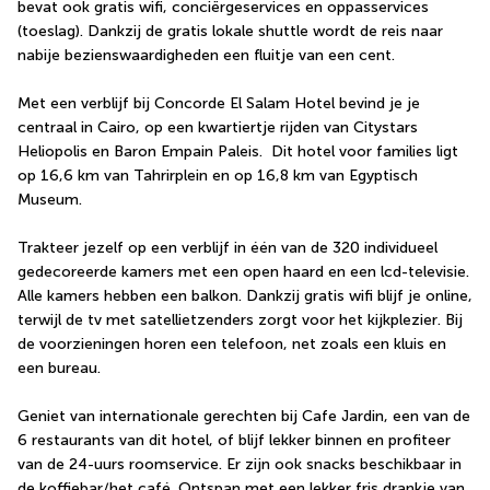
bevat ook gratis wifi, conciërgeservices en oppasservices 
(toeslag). Dankzij de gratis lokale shuttle wordt de reis naar 
nabije bezienswaardigheden een fluitje van een cent.
Met een verblijf bij Concorde El Salam Hotel bevind je je 
centraal in Cairo, op een kwartiertje rijden van Citystars 
Heliopolis en Baron Empain Paleis.  Dit hotel voor families ligt 
op 16,6 km van Tahrirplein en op 16,8 km van Egyptisch 
Museum.
Trakteer jezelf op een verblijf in één van de 320 individueel 
gedecoreerde kamers met een open haard en een lcd-televisie. 
Alle kamers hebben een balkon. Dankzij gratis wifi blijf je online, 
terwijl de tv met satellietzenders zorgt voor het kijkplezier. Bij 
de voorzieningen horen een telefoon, net zoals een kluis en 
een bureau.
Geniet van internationale gerechten bij Cafe Jardin, een van de 
6 restaurants van dit hotel, of blijf lekker binnen en profiteer 
van de 24-uurs roomservice. Er zijn ook snacks beschikbaar in 
de koffiebar/het café. Ontspan met een lekker fris drankje van 