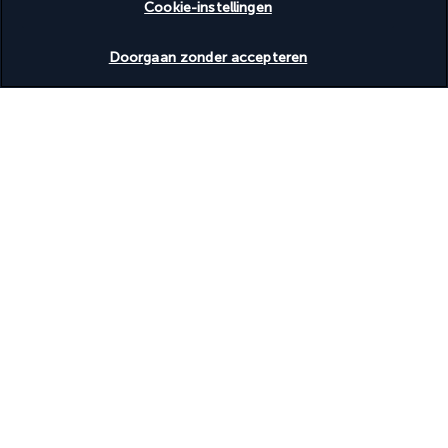
Cookie-instellingen
Volledig uitgeruste spa
Beschikbare data nakijken
Toegankelijkheid
Doorgaan zonder accepteren
Rolstoeltoegankelijk
Nuttige informatie
Turkish Airlines Holidays
Beoordeeld
4,2
/ 5
Gebaseerd op
952
beoordelingen