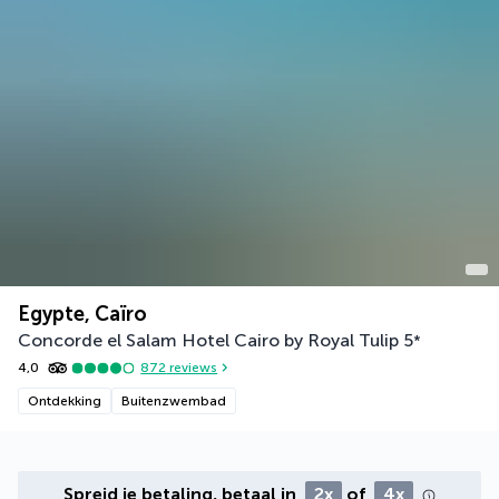
Egypte, Caïro
Concorde el Salam Hotel Cairo by Royal Tulip
5
*
4,0
872
reviews
Ontdekking
Buitenzwembad
Spreid je betaling, betaal in
2x
of
4x