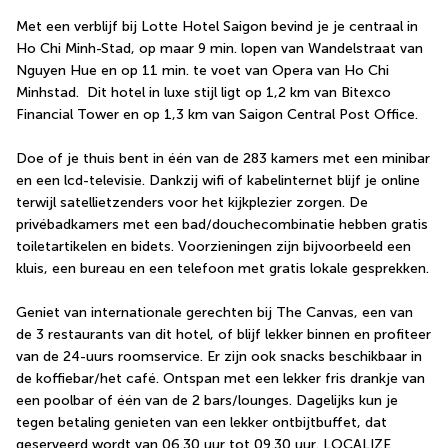
Met een verblijf bij Lotte Hotel Saigon bevind je je centraal in 
Ho Chi Minh-Stad, op maar 9 min. lopen van Wandelstraat van 
Nguyen Hue en op 11 min. te voet van Opera van Ho Chi 
Minhstad.  Dit hotel in luxe stijl ligt op 1,2 km van Bitexco 
Financial Tower en op 1,3 km van Saigon Central Post Office.
Doe of je thuis bent in één van de 283 kamers met een minibar 
en een lcd-televisie. Dankzij wifi of kabelinternet blijf je online 
terwijl satellietzenders voor het kijkplezier zorgen. De 
privébadkamers met een bad/douchecombinatie hebben gratis 
toiletartikelen en bidets. Voorzieningen zijn bijvoorbeeld een 
kluis, een bureau en een telefoon met gratis lokale gesprekken.
Geniet van internationale gerechten bij The Canvas, een van 
de 3 restaurants van dit hotel, of blijf lekker binnen en profiteer 
van de 24-uurs roomservice. Er zijn ook snacks beschikbaar in 
de koffiebar/het café. Ontspan met een lekker fris drankje van 
een poolbar of één van de 2 bars/lounges. Dagelijks kun je 
tegen betaling genieten van een lekker ontbijtbuffet, dat 
geserveerd wordt van 06.30 uur tot 09.30 uur. LOCALIZE