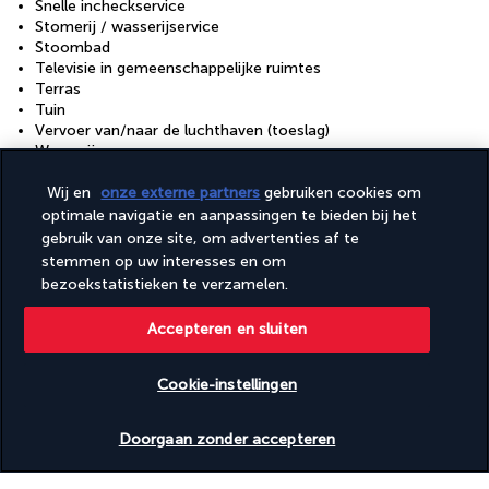
Snelle incheckservice
Stomerij / wasserijservice
Stoombad
Televisie in gemeenschappelijke ruimtes
Terras
Tuin
Vervoer van/naar de luchthaven (toeslag)
Wasserij
Faciliteiten
Wij en
onze externe partners
gebruiken cookies om
optimale navigatie en aanpassingen te bieden bij het
Conferentiecentrum
gebruik van onze site, om advertenties af te
Conferentieruimte
stemmen op uw interesses en om
Fitnessfaciliteiten
bezoekstatistieken te verzamelen.
Kinderzwembad
Spabehandelingsruimte(s)
Spaservices ter plaatse
Accepteren en sluiten
Volledig uitgeruste spa
Cookie-instellingen
Toegankelijkheid
Rolstoeltoegankelijke parkeerplaatsen
Beschikbare data nakijken
Doorgaan zonder accepteren
Nuttige informatie