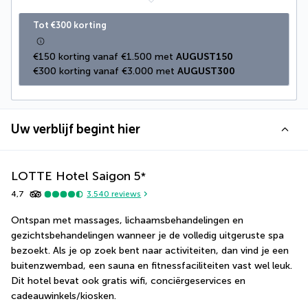
Tot €300 korting
€150 korting vanaf €1.500 met 
AUGUST150
€300 korting vanaf €3.000 met 
AUGUST300
Uw verblijf begint hier
LOTTE Hotel Saigon
5
*
4,7
3.540
reviews
Ontspan met massages, lichaamsbehandelingen en 
gezichtsbehandelingen wanneer je de volledig uitgeruste spa 
bezoekt. Als je op zoek bent naar activiteiten, dan vind je een 
buitenzwembad, een sauna en fitnessfaciliteiten vast wel leuk. 
Dit hotel bevat ook gratis wifi, conciërgeservices en 
cadeauwinkels/kiosken.