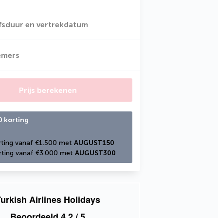
jfsduur en vertrekdatum
emers
Prijs berekenen
0 korting
ting vanaf €1.500 met 
AUGUST150
ting vanaf €3.000 met 
AUGUST300
urkish Airlines Holidays
Beoordeeld
4,2
/ 5