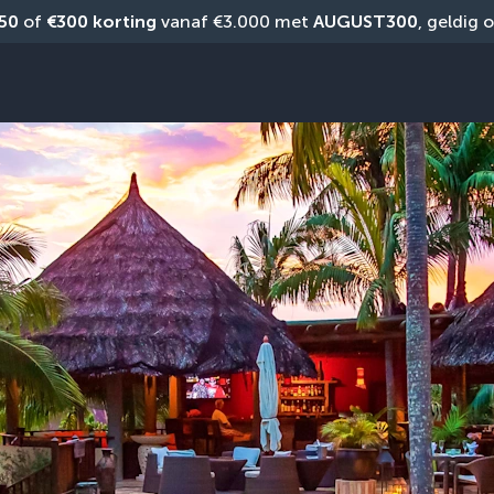
50
 of 
€300 korting
 vanaf €3.000 met 
AUGUST300
, geldig 