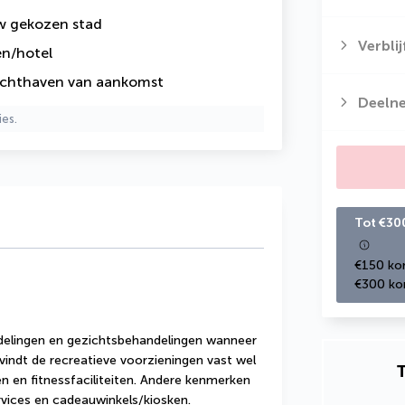
uw gekozen stad
Verbli
en/hotel
luchthaven van aankomst
Deeln
ies.
Tot €30
€150 kor
€300 kor
lingen en gezichtsbehandelingen wanneer 
 vindt de recreatieve voorzieningen vast wel 
T
en fitnessfaciliteiten. Andere kenmerken 
services en cadeauwinkels/kiosken.