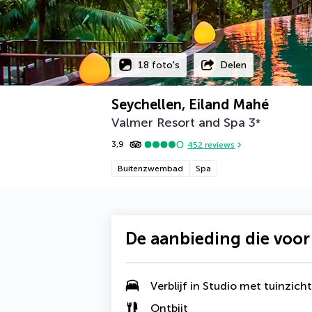
18 foto's
Delen
Seychellen, Eiland Mahé
Valmer Resort and Spa
3
*
3,9
452
reviews
Buitenzwembad
Spa
De aanbieding die voor
Verblijf in
Studio met tuinzicht
Ontbijt