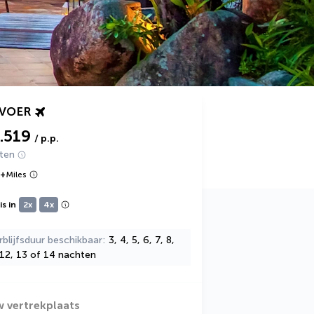
RVOER
1.519
/ p.p.
hten
+
Miles
s in
2x
4x
rblijfsduur beschikbaar
3, 4, 5, 6, 7, 8,
 12, 13 of 14 nachten
w vertrekplaats