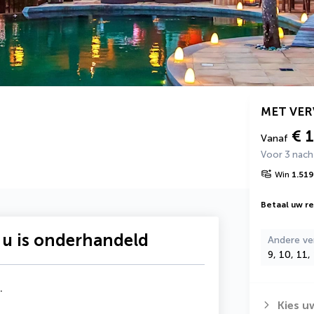
MET VE
€ 
Vanaf
Voor 3 nac
Win
1.519
Betaal uw rei
 u is onderhandeld
Andere ve
9, 10, 11,
.
Kies u