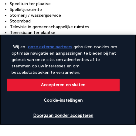
Speeltuin ter plaatse
Spelletjesruimte
Stomerij / wasserijservice
Stoombad
Televisie in gemeenschappelijke ruimtes
Tennisbaan ter plaatse
Terras
Tuin
Wij en
onze externe partners
gebruiken cookies om
Vervoer van/naar de luchthaven (toeslag)
optimale navigatie en aanpassingen te bieden bij het
Wasserij
gebruik van onze site, om advertenties af te
stemmen op uw interesses en om
Faciliteiten
bezoekstatistieken te verzamelen.
Fitnessfaciliteiten
Kinderzwembad
Accepteren en sluiten
Vergaderruimtes:
Toegankelijkheid
Cookie-instellingen
Rolstoeltoegankelijke parkeerplaatsen
Beschikbare data nakijken
Doorgaan zonder accepteren
Nuttige informatie