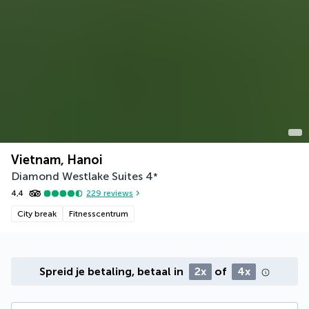
Vietnam, Hanoi
Diamond Westlake Suites
4
*
4,4
229
reviews
City break
Fitnesscentrum
Spreid je betaling, betaal in
2x
of
4x