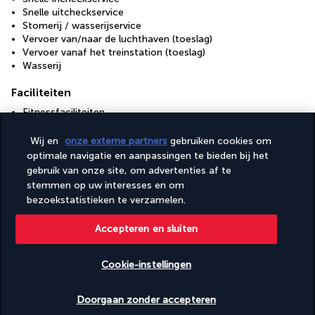
Snelle uitcheckservice
Stomerij / wasserijservice
Vervoer van/naar de luchthaven (toeslag)
Vervoer vanaf het treinstation (toeslag)
Wasserij
Faciliteiten
Fitnessfaciliteiten
Spabehandelingsruimte(s)
Spaservices ter plaatse
Wij en
onze externe partners
gebruiken cookies om
Vergaderruimtes:
optimale navigatie en aanpassingen te bieden bij het
Volledig uitgeruste spa
gebruik van onze site, om advertenties af te
stemmen op uw interesses en om
bezoekstatistieken te verzamelen.
Nuttige informatie
Accepteren en sluiten
Cookie-instellingen
Beschikbare data nakijken
Turkish Airlines Holidays
Doorgaan zonder accepteren