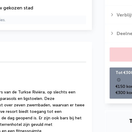
uw gekozen stad
Verbli
ies.
Deeln
Tot €30
€150 kor
s van de Turkse Rivièra, op slechts een 
€300 kor
parasols en ligstoelen. Deze 
kt over zeven zwembaden, waarvan er twee 
sive resort biedt toegang tot een 
 de dag geopend is. Er zijn ook bars bij het 
T
errenhotel zijn gevuld met 
a en een fitnessruimte.