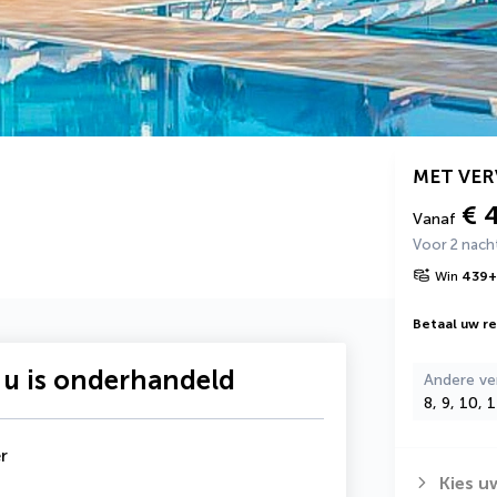
MET VE
€ 
Vanaf
Voor 2 nach
Win
439
+
Betaal uw rei
 u is onderhandeld
Andere ve
8, 9, 10, 
r
Kies u