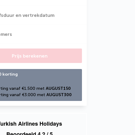
jfsduur en vertrekdatum
emers
Prijs berekenen
0 korting
ting vanaf €1.500 met 
AUGUST150
ting vanaf €3.000 met 
AUGUST300
urkish Airlines Holidays
Beoordeeld
4,2
/ 5