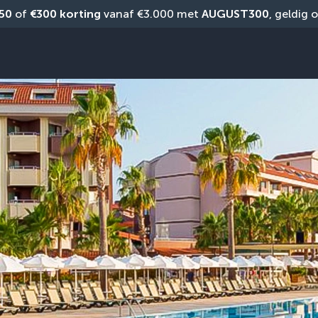
50
 of 
€300 korting
 vanaf €3.000 met 
AUGUST300
, geldig 