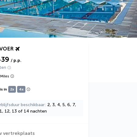
RVOER
439
/ p.p.
ten
Miles
s in
2x
4x
rblijfsduur beschikbaar
2, 3, 4, 5, 6, 7,
11, 12, 13 of 14 nachten
w vertrekplaats