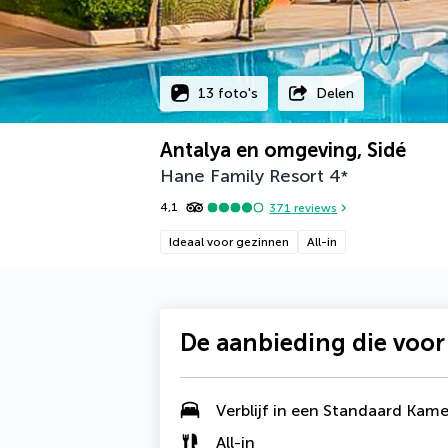
13 foto's
Delen
Antalya en omgeving, Sidé
Hane Family Resort
4
*
4,1
371
reviews
Ideaal voor gezinnen
All-in
De aanbieding die voor
Verblijf in een Standaard Kame
All-in