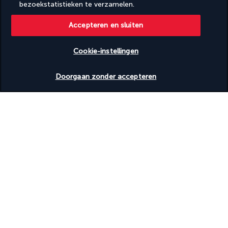
bezoekstatistieken te verzamelen.
BEVEILIGDE BETALING
Accepteren en sluiten
Cookie-instellingen
Beschikbare data nakijken
Doorgaan zonder accepteren
VOLG ONS
TURKISH AIRLINES
AVV