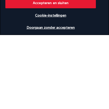
Accepteren en sluiten
Volleyballen ter plaatse
Wasserij
Waterskiën in de buurt
Cookie-instellingen
Wijnlanceringen
Winkelcentrum ter plaatse
Beschikbare data nakijken
Doorgaan zonder accepteren
Faciliteiten
Conferentieruimte
Fitnessfaciliteiten
Kinderzwembad
Spabehandelingsruimte(s)
Spaservices ter plaatse
Volledig uitgeruste spa
Toegankelijkheid
Rolstoeltoegankelijke paden
Rolstoeltoegankelijke parkeerplaatsen
Nuttige informatie