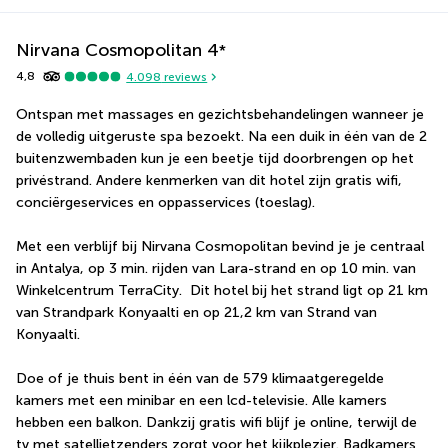
Nirvana Cosmopolitan
4
*
4,8
4.098
reviews
Ontspan met massages en gezichtsbehandelingen wanneer je 
de volledig uitgeruste spa bezoekt. Na een duik in één van de 2 
buitenzwembaden kun je een beetje tijd doorbrengen op het 
privéstrand. Andere kenmerken van dit hotel zijn gratis wifi, 
conciërgeservices en oppasservices (toeslag).
Met een verblijf bij Nirvana Cosmopolitan bevind je je centraal 
in Antalya, op 3 min. rijden van Lara-strand en op 10 min. van 
Winkelcentrum TerraCity.  Dit hotel bij het strand ligt op 21 km 
van Strandpark Konyaalti en op 21,2 km van Strand van 
Konyaalti.
Doe of je thuis bent in één van de 579 klimaatgeregelde 
kamers met een minibar en een lcd-televisie. Alle kamers 
hebben een balkon. Dankzij gratis wifi blijf je online, terwijl de 
tv met satellietzenders zorgt voor het kijkplezier. Badkamers 