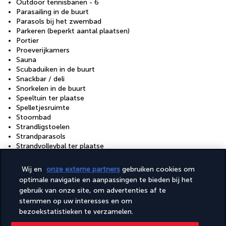
Outdoor tennisbanen - 6
Parasailing in de buurt
Parasols bij het zwembad
Parkeren (beperkt aantal plaatsen)
Portier
Proeverijkamers
Sauna
Scubaduiken in de buurt
Snackbar / deli
Snorkelen in de buurt
Speeltuin ter plaatse
Spelletjesruimte
Stoombad
Strandligstoelen
Strandparasols
Strandvolleybal ter plaatse
Tafeltennis
Tennisbaan ter plaatse
Wij en
onze externe partners
gebruiken cookies om
Trimsalon voor huisdieren
optimale navigatie en aanpassingen te bieden bij het
Tuin
gebruik van onze site, om advertenties af te
Turks bad / Hammam
stemmen op uw interesses en om
Uitlaatgebied voor honden
bezoekstatistieken te verzamelen.
Uitrusting voor watersporten
Voer- en waterbakjes