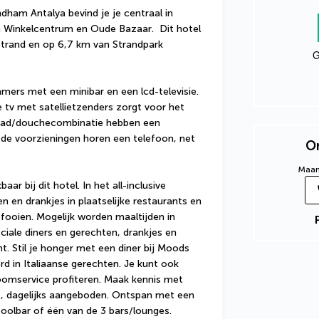
dham Antalya bevind je je centraal in 
a Winkelcentrum en Oude Bazaar.  Dit hotel 
-strand en op 6,7 km van Strandpark 
G
mers met een minibar en een lcd-televisie. 
 de tv met satellietzenders zorgt voor het 
 bad/douchecombinatie hebben een 
j de voorzieningen horen een telefoon, net 
On
Maand
aar bij dit hotel. In het all-inclusive 
n en drankjes in plaatselijke restaurants en 
 fooien. Mogelijk worden maaltijden in 
iale diners en gerechten, drankjes en 
. Stil je honger met een diner bij Moods 
d in Italiaanse gerechten. Je kunt ook 
roomservice profiteren. Maak kennis met 
e, dagelijks aangeboden. Ontspan met een 
poolbar of één van de 3 bars/lounges. 