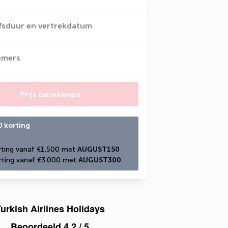
jfsduur en vertrekdatum
emers
Prijs berekenen
0 korting
ting vanaf €1.500 met 
AUGUST150
ting vanaf €3.000 met 
AUGUST300
urkish Airlines Holidays
Beoordeeld
4,2
/ 5