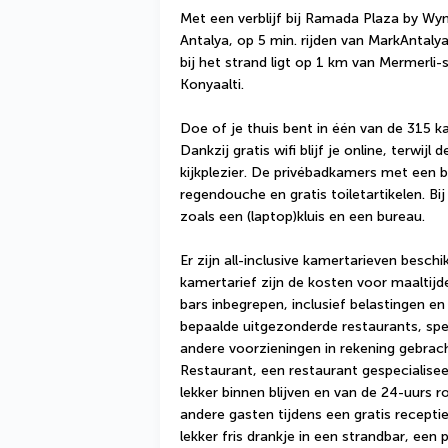
Met een verblijf bij Ramada Plaza by Wyn
Antalya, op 5 min. rijden van MarkAntaly
bij het strand ligt op 1 km van Mermerli
Konyaalti.
Doe of je thuis bent in één van de 315 ka
Dankzij gratis wifi blijf je online, terwijl
kijkplezier. De privébadkamers met een
regendouche en gratis toiletartikelen. Bi
zoals een (laptop)kluis en een bureau.
Er zijn all-inclusive kamertarieven beschikb
kamertarief zijn de kosten voor maaltijde
bars inbegrepen, inclusief belastingen en
bepaalde uitgezonderde restaurants, spec
andere voorzieningen in rekening gebracht
Restaurant, een restaurant gespecialiseer
lekker binnen blijven en van de 24-uurs 
andere gasten tijdens een gratis recepti
lekker fris drankje in een strandbar, een 