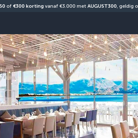
50
 of 
€300 korting
 vanaf €3.000 met 
AUGUST300
, geldig 