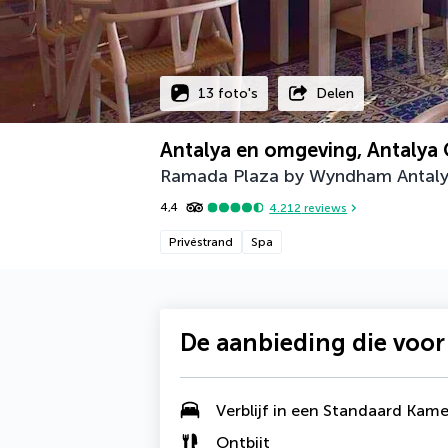
13 foto's
Delen
Antalya en omgeving, Antalya 
Ramada Plaza by Wyndham Antal
4,4
4.212
reviews
Privéstrand
Spa
De aanbieding die voor
Verblijf in een Standaard Kame
Ontbijt