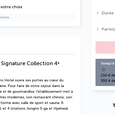
e votre choix
Durée 
ptions.
Partic
Signature Collection
4
*
Jusqu’à 
150 € dè
ro Hotel ouvre ses portes au cœur du 
300 € dè
ène. Pour faire de votre séjour dans la 
 et de gourmandise, l'établissement met à 
ites modernes, son restaurant chinois, son 
forme avec salle de sport et sauna. À 
T
1 et 4 (stations Jongno 5-ga et Hyehwa) 