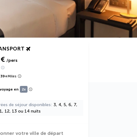
RANSPORT
 €
/pers
939
+
Miles
 voyage en
2x
rées de séjour disponibles
3, 4, 5, 6, 7,
11, 12, 13 ou 14 nuits
ionner votre ville de départ