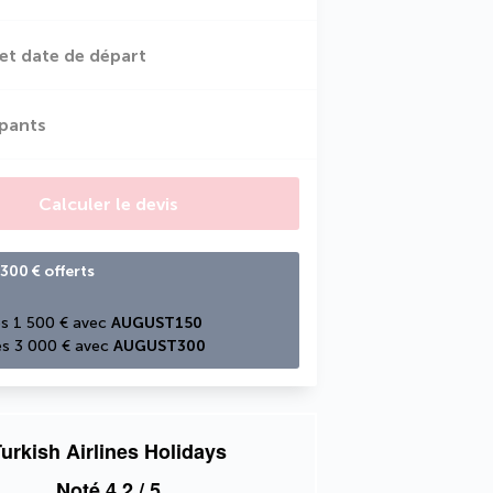
et date de départ
ipants
Calculer le devis
300 € offerts
s 1 500 € avec 
AUGUST150
s 3 000 € avec 
AUGUST300
urkish Airlines Holidays
Noté
4,2
/ 5