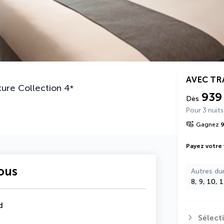
AVEC T
ure Collection
4
*
939
Dès
Pour 3 nuits
Gagnez
Payez votre
vous
Autres du
8, 9, 10, 
d
Sélect