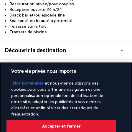
Restauration privée/pour couples
Réception ouverte 24 h/24
Snack bar et/ou épicerie fine
Spa santé ou beauté à proximité
Terrasse sur le toit
Transats de piscine
Découvrir la destination
Informations utiles
Votre vie privée nous importe
Nos partenaires
et nous-même utilisons des
cookies pour vous offrir une navigation et une
personnalisation optimale lors de l'utilisation de
notre site, adapter les publicités à vos centres
Turkish Airlines Holidays
d'intérêts et enfin réaliser des statistiques de
Noté
4,2
/ 5
fréquentation.
Accepter et fermer