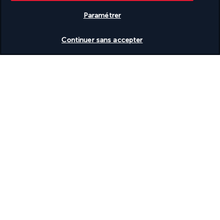
Basé sur
951
avis
Paramétrer
Vérifier les disponibilités
Continuer sans accepter
Nos experts à votre écoute
+(352) 27 86 37 76
Réservations 7j/7 Lundi – Vendredi : 09h – 20h Samedi –
Dimanche : 10h – 19h
Référence produit : 676437
Pourquoi vous allez adorer voyager
avec nous