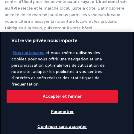
centre d'Ubud pour découvrir
 le palais royal d'Ubud construit 
au XVIe siècle
 et le marché local, juste à côté. L'atmosphère 
animée de ce marché local vous parmi les vendeurs locaux 
vous incitera à essayer la nourriture locale et les produits 
fabriqués à la main, puis retour à votre hôtel. 
Nuit à l'hôtel. 
Votre vie privée nous importe
JOUR 7 : UBUD
Nos partenaires
et nous-même utilisons des
cookies pour vous offrir une navigation et une
personnalisation optimale lors de l'utilisation de
notre site, adapter les publicités à vos centres
d'intérêts et enfin réaliser des statistiques de
fréquentation.
Accepter et fermer
Journée libre Ubud. 
Paramétrer
Aujourd'hui, vous avez l'occasion d'explorer cette région par 
vous-même. Promenez-vous dans les
 rues animées d'Ubud,
Vérifier les disponibilités
retournez sur les marchés animés ou détendez-vous 
Continuer sans accepter
simplement au bord de la piscine de l'hôtel.