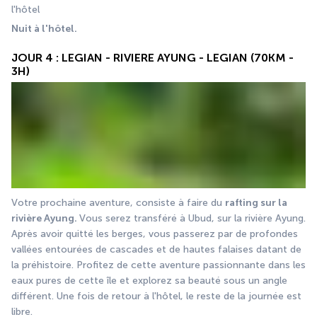
l'hôtel 
Nuit à l'hôtel.
JOUR 4 : LEGIAN - RIVIERE AYUNG - LEGIAN (70KM -
3H)
Votre prochaine aventure, consiste à faire du 
rafting sur la 
rivière Ayung. 
Vous serez transféré à Ubud, sur la rivière Ayung. 
Après avoir quitté les berges, vous passerez par de profondes 
vallées entourées de cascades et de hautes falaises datant de 
la préhistoire. Profitez de cette aventure passionnante dans les 
eaux pures de cette île et explorez sa beauté sous un angle 
différent. Une fois de retour à l'hôtel, le reste de la journée est  
libre.