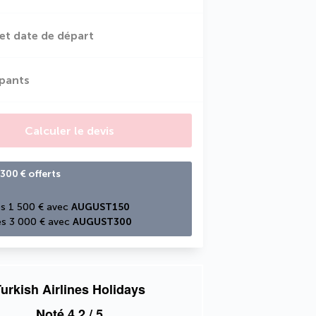
et date de départ
ipants
Calculer le devis
300 € offerts
s 1 500 € avec 
AUGUST150
s 3 000 € avec 
AUGUST300
urkish Airlines Holidays
Noté
4,2
/ 5