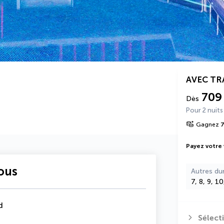
AVEC T
709
Dès
Pour 2 nuits
Gagnez
Payez votre
vous
Autres du
7, 8, 9, 1
d
Sélect