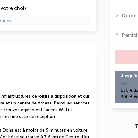
e votre choix
Durée 
ptions.
Partic
Jusqu’à 
150 € dè
frastructures de loisirs à disposition et qui 
300 € dè
 et un centre de fitness. Parmi les services 
s trouvez également l'accès Wi-Fi à 
ie et une salle de réception.
T
is Doha est à moins de 5 minutes en voiture 
et hôtel se trouve à 3,6 km de Centre d'Art 