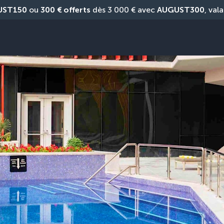
UST150
 ou 
300 € offerts
 dès 3 000 € avec 
AUGUST300
, vala