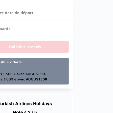
et date de départ
ipants
Calculer le devis
300 € offerts
s 1 500 € avec 
AUGUST150
s 3 000 € avec 
AUGUST300
urkish Airlines Holidays
Noté
4,2
/ 5