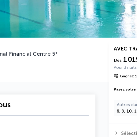
AVEC T
nal Financial Centre
5
*
1 01
Dès
Pour 3 nuits
Gagnez
1
Payez votre
vous
Autres du
8, 9, 10, 
Sélect