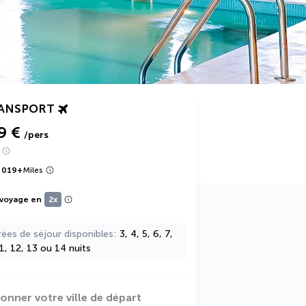
RANSPORT
9 €
/pers
 019
+
Miles
 voyage en
2x
rées de séjour disponibles
3, 4, 5, 6, 7,
11, 12, 13 ou 14 nuits
ionner votre ville de départ