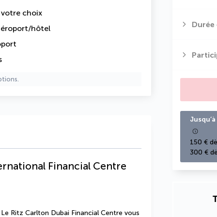
e votre choix
Durée 
 aéroport/hôtel
oport
Partic
s
ptions.
Jusqu’à 
150 € dè
300 € dè
ernational Financial Centre
T
Le Ritz Carlton Dubai Financial Centre vous 