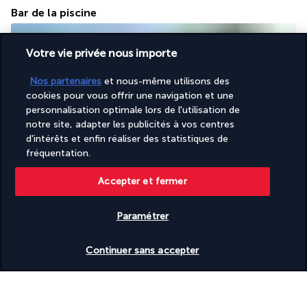
Bar de la piscine
Votre vie privée nous importe
Nos partenaires
et nous-même utilisons des
cookies pour vous offrir une navigation et une
personnalisation optimale lors de l'utilisation de
notre site, adapter les publicités à vos centres
d'intérêts et enfin réaliser des statistiques de
Tout au long de la journée, ce bar vous reçoit sur sa terrasse, 
fréquentation.
au cœur du jardin. Au bord de la principale piscine à 
débordement, vous pourrez prendre un repas léger, 
Accepter et fermer
commander des sandwiches et profiter d'une large sélection 
de cocktails, de bières et de boissons fraîches.
Paramétrer
Gabi Beach
Continuer sans accepter