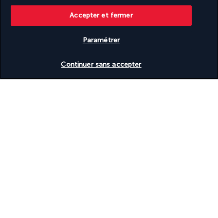
Informations utiles
Accepter et fermer
Paramétrer
Vérifier les disponibilités
Continuer sans accepter
Turkish Airlines Holidays
Noté
4,2
/ 5
Basé sur
950
avis
Nos experts à votre écoute
+(352) 27 86 37 76