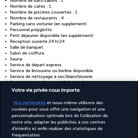
Nombre de bars/salons : 1
Nombre de cafés : 1
Nombre de piscines couvertes : 1
Nombre de restaurants : 4
Parking sans voiturier (en supplément)
Personnel polyglotte
Petit déjeuner disponible (en supplément)
Réception ouverte 24 h/24
Salle de banquet
Salon de coiffure
Sauna
Service de départ express
Service de limousine ou berline disponible
Service de nettoyage à sec/blanchisserie
Service de transfert entre l’hôtel et l’aéroport (en
supplément)
Votre vie privée nous importe
Service d’arrivée express
Services de concierge
Nos partenaires
et nous-même utilisons des
Services de cérémonie de mariage
cookies pour vous offrir une navigation et une
Transfert aéroport
personnalisation optimale lors de l'utilisation de
notre site, adapter les publicités à vos centres
d'intérêts et enfin réaliser des statistiques de
Découvrir la destination
fréquentation.