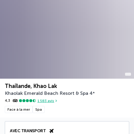
Thaïlande, Khao Lak
Khaolak Emerald Beach Resort & Spa
4
*
4,3
1 583
avis
Face à la mer
Spa
AVEC TRANSPORT