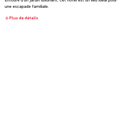
Entouré d'un jardin luxuriant, cet hôtel est un lieu idéal pour 
une escapade familiale.
Plus de détails