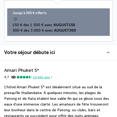
Jusqu’à 300 € offerts
150 € dès 1 500 € avec 
AUGUST150
300 € dès 3 000 € avec 
AUGUST300
Votre séjour débute ici
Amari Phuket
5
*
4,7
10 965
avis
L'hôtel Amari Phuket 5* est idéalement situé au sud de la 
presqu'île thaïlandaise. À quelques minutes, les plages de 
Patong et de Kata étalent leur sable fin qui se glisse sous des 
eaux d'une immense clarté. Les amateurs de fête trouveront 
leur bonheur dans le centre de Patong, où clubs, bars et 
restaurants se succèdent pour offrir des nuits animées. 