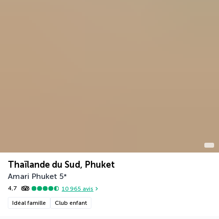
Thaïlande du Sud, Phuket
Amari Phuket
5
*
4,7
10 965
avis
Idéal famille
Club enfant