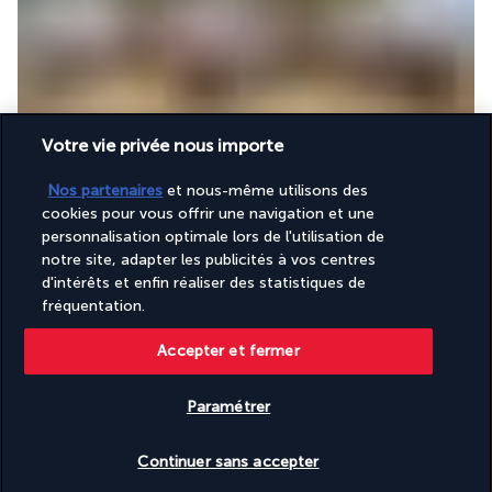
Le bar de la piscine est l'endroit incontournable pour se 
Votre vie privée nous importe
rafraîchir ou savourer un snack tout en profitant des chaises 
longues et de la vue imprenable. Bières fraîches et cocktails 
Nos partenaires
et nous-même utilisons des
sont accompagnés par un menu de collations légères.
cookies pour vous offrir une navigation et une
personnalisation optimale lors de l'utilisation de
Plus de détails
notre site, adapter les publicités à vos centres
d'intérêts et enfin réaliser des statistiques de
fréquentation.
Activités & Lifestyle
Accepter et fermer
L'hôtel Amari Phuket 5* est idéal pour se languir des plus belles 
Paramétrer
plages de l'île. Le service de navette vous amène en quelques 
Vérifier les disponibilités
minutes sur les plages de Patong ou de Kata pour profiter des 
Continuer sans accepter
eaux chaudes.