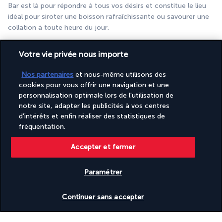
Bar est là pour répondre à tous vos désirs et constitue le lieu 
idéal pour siroter une boisson rafraîchissante ou savourer une 
collation à toute heure du jour.
Plus de détails
Votre vie privée nous importe
Nos partenaires
et nous-même utilisons des
Activités & Lifestyle
cookies pour vous offrir une navigation et une
personnalisation optimale lors de l'utilisation de
notre site, adapter les publicités à vos centres
Laissez-vous envahir par un doux sentiment de bien-être, en 
d'intérêts et enfin réaliser des statistiques de
farniente au bord de la piscine ou en laissant des mains 
fréquentation.
expertes vous chouchouter au spa, ou adonnez-vous à une 
débauche d’animations toutes plus amusantes les unes que les 
Accepter et fermer
autres.
Paramétrer
Les masseuses de l’Ayurveda Spa sauront reconnecter votre 
corps et votre esprit et soulager toutes vos tensions, pour 
Vérifier les disponibilités
Continuer sans accepter
vous offrir une relaxation durable et bienfaisante. Pour parfaire 
ce sentiment de plénitude, paressez agréablement sur une 
chaise longue au bord du bassin extérieur, avec en bruit de 