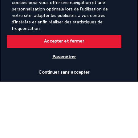
cookies pour vous offrir une navigation et une
personnalisation optimale lors de l'utilisation de
notre site, adapter les publicités à vos centres
Basé sur
953
avis
d'intérêts et enfin réaliser des statistiques de
fréquentation.
Accepter et fermer
Paramétrer
Nos experts à votre écoute
Vérifier les disponibilités
+(352) 27 86 37 76
Continuer sans accepter
Réservations 7j/7 Lundi – Vendredi : 09h – 20h Samedi –
Dimanche : 10h – 19h
Référence produit : 392228
Pourquoi vous allez adorer voyager