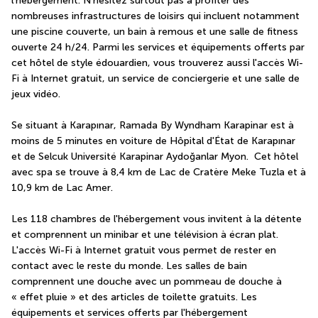
l'hébergement. N'hésitez surtout pas à profiter des 
nombreuses infrastructures de loisirs qui incluent notamment 
une piscine couverte, un bain à remous et une salle de fitness 
ouverte 24 h/24. Parmi les services et équipements offerts par 
cet hôtel de style édouardien, vous trouverez aussi l'accès Wi-
Fi à Internet gratuit, un service de conciergerie et une salle de 
jeux vidéo.
Se situant à Karapınar, Ramada By Wyndham Karapinar est à 
moins de 5 minutes en voiture de Hôpital d'État de Karapınar 
et de Selcuk Université Karapinar Aydoğanlar Myon.  Cet hôtel 
avec spa se trouve à 8,4 km de Lac de Cratère Meke Tuzla et à 
10,9 km de Lac Amer.
Les 118 chambres de l'hébergement vous invitent à la détente 
et comprennent un minibar et une télévision à écran plat. 
L'accès Wi-Fi à Internet gratuit vous permet de rester en 
contact avec le reste du monde. Les salles de bain 
comprennent une douche avec un pommeau de douche à 
« effet pluie » et des articles de toilette gratuits. Les 
équipements et services offerts par l'hébergement 