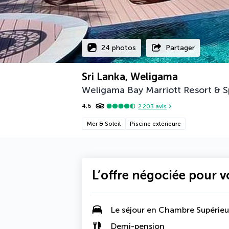
24 photos
Partager
Sri Lanka, Weligama
Weligama Bay Marriott Resort & 
4,6
2 203
avis
Mer & Soleil
Piscine extérieure
L’offre négociée pour 
Le séjour en Chambre Supérieu
Demi-pension