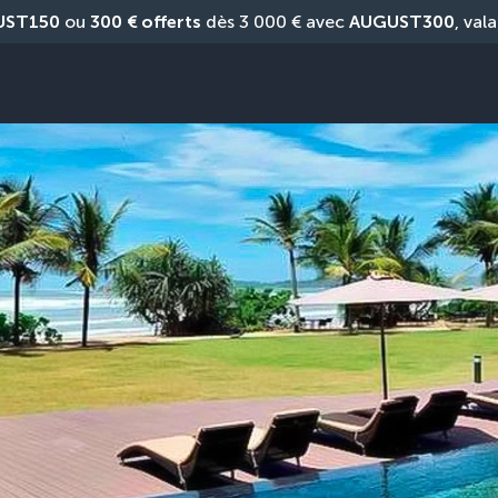
UST150
 ou 
300 € offerts
 dès 3 000 € avec 
AUGUST300
, vala