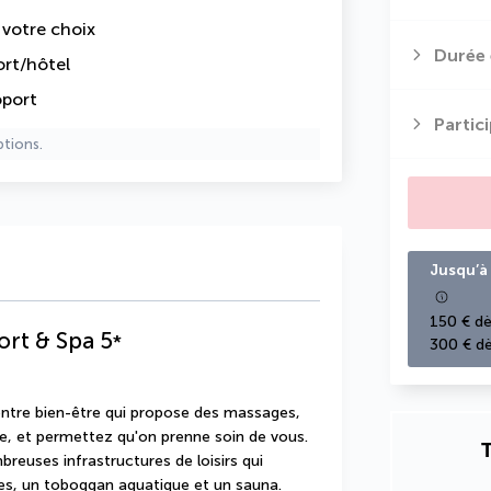
e votre choix
Durée 
ort/hôtel
oport
Partic
ptions.
Jusqu’à 
150 € dè
ort & Spa
5
*
300 € dè
ntre bien-être qui propose des massages, 
e, et permettez qu'on prenne soin de vous. 
T
reuses infrastructures de loisirs qui 
es, un toboggan aquatique et un sauna. 