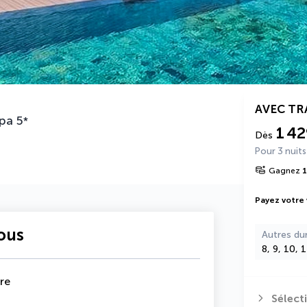
AVEC T
Spa
5
*
1 42
Dès
Pour 3 nuits
Gagnez
1
Payez votre
vous
Autres du
8, 9, 10, 
re
Sélect