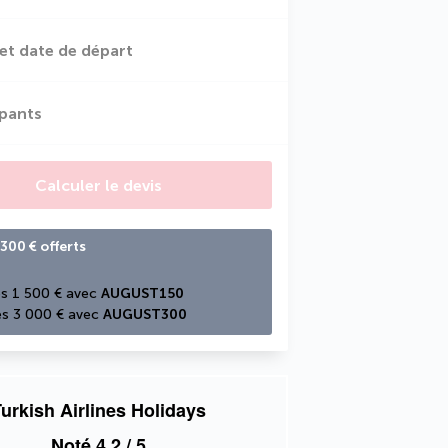
et date de départ
ipants
Calculer le devis
300 € offerts
s 1 500 € avec 
AUGUST150
s 3 000 € avec 
AUGUST300
urkish Airlines Holidays
Noté
4,2
/ 5