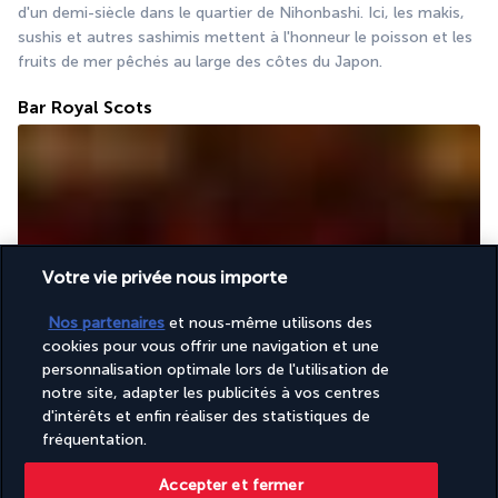
d'un demi-siècle dans le quartier de Nihonbashi. Ici, les makis, 
sushis et autres sashimis mettent à l'honneur le poisson et les 
fruits de mer pêchés au large des côtes du Japon.
Bar Royal Scots
Votre vie privée nous importe
Envie de partager un moment convivial autour d'un cocktail 
Nos partenaires
et nous-même utilisons des
créatif ? Le Bar Royal Scots, réputé pour sa décoration 
cookies pour vous offrir une navigation et une
typiquement britannique, répond à vos souhaits avec sa fine 
personnalisation optimale lors de l'utilisation de
sélection de boissons fraîches et de spiritueux de haute 
notre site, adapter les publicités à vos centres
qualité.
d'intérêts et enfin réaliser des statistiques de
fréquentation.
Plus de détails
Accepter et fermer