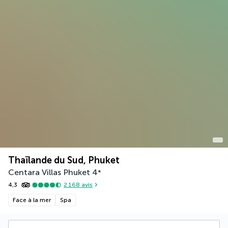
Thaïlande du Sud, Phuket
Centara Villas Phuket
4
*
4,3
2 168
avis
Face à la mer
Spa