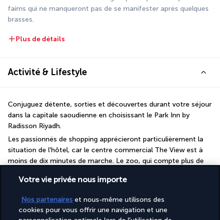
faims qui ne manqueront pas de se manifester après quelques 
brasses.
Plus de détails
Activité & Lifestyle
Conjuguez détente, sorties et découvertes durant votre séjour 
dans la capitale saoudienne en choisissant le Park Inn by 
Radisson Riyadh.
Les passionnés de shopping apprécieront particulièrement la 
situation de l'hôtel, car le centre commercial The View est à 
moins de dix minutes de marche. Le zoo, qui compte plus de 
1300 animaux, est également proche. Pour rejoindre le centre 
Votre vie privée nous importe
historique, le réseau de bus offre un très bon niveau de service. 
Au sein même de l'établissement, l'heure est à la relaxation, 
Nos partenaires
et nous-même utilisons des
entre les moments passés à la piscine et au sauna.
cookies pour vous offrir une navigation et une