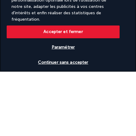
personnalisation optimale lors de l'utilisation de
Plus de détails
notre site, adapter les publicités à vos centres
d'intérêts et enfin réaliser des statistiques de
fréquentation.
BON A SAVOIR
Accepter et fermer
Informations utiles
Paramétrer
Vérifier les disponibilités
Continuer sans accepter
Turkish Airlines Holidays
Noté
4,2
/ 5
Basé sur
950
avis