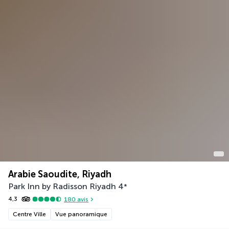
Arabie Saoudite, Riyadh
Park Inn by Radisson Riyadh
4
*
4,3
180
avis
Centre Ville
Vue panoramique