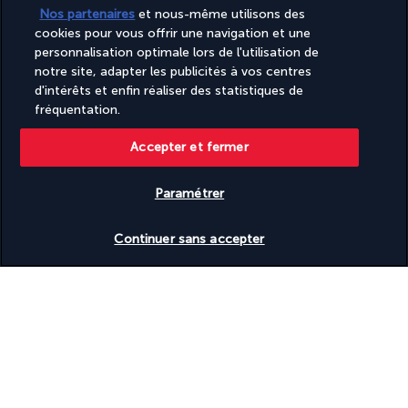
Service de transfert entre l’hôtel et l’aéroport (en
Nos partenaires
et nous-même utilisons des
supplément)
cookies pour vous offrir une navigation et une
Services de concierge
personnalisation optimale lors de l'utilisation de
Services de cérémonie de mariage
notre site, adapter les publicités à vos centres
Snack bar et/ou épicerie fine
d'intérêts et enfin réaliser des statistiques de
Sol en carrelage dans les parties communes
fréquentation.
Sol lisse dans les parties communes
Surface de l’espace de conférence (mètres) : 533
Surface de l’espace de conférence (pieds) : 5737
Accepter et fermer
Tapis de sol dans les parties communes
Terrasse sur le toit
Paramétrer
Toilettes publiques accessibles aux personnes en fauteuil
roulant
Vérifier les disponibilités
Transats de piscine
Continuer sans accepter
Télévision dans les espaces communs
Découvrir la destination
Informations utiles