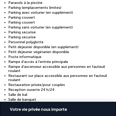
Parasols à la piscine
Parking (emplacements limités)
Parking avec voiturier (en supplément)
Parking couvert
Parking couvert
Parking sans voiturier (en supplément)
Parking sécurisé
Parking sécurisé
Personnel polyglotte
Petit déjeuner disponible (en supplément)
Petit déjeuner végétarien disponible
Poste informatique
Rampe d’accès à l’entrée principale
Rampe d’ascenseur accessible aux personnes en fauteuil
roulant
Restaurant sur place accessible aux personnes en fauteuil
roulant
Restauration privée/pour couples
Réception ouverte 24 h/24
Salle de bal
Salle de banquet
Salle de réception
Votre vie privée nous importe
Salon accessible aux personnes en fauteuil roulant
Service de nettoyage à sec/blanchisserie