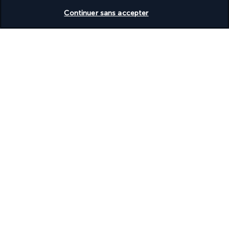
Vérifier les disponibilités
Continuer sans accepter
Informations utiles
Turkish Airlines Holidays
Noté
4,2
/ 5
Basé sur
950
avis
Nos experts à votre écoute