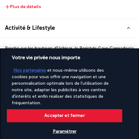
Plus de détails
Activité & Lifestyle
Perché sur les hauteurs d'Uchisar, le Peristyle Cave Cappadocia 
constitue une destination de choix pour découvrir ce que la 
Votre vie privée nous importe
province de Nevşehir et la Cappadoce ont de meilleur à offrir.
Au cœur de la vallée de Göreme, votre hôtel côtoie quelques-
Nos partenaires
et nous-même utilisons des
cookies pour vous offrir une navigation et une
uns des sites historiques, naturels et touristiques les plus 
personnalisation optimale lors de l'utilisation de
remarquables du centre de la Turquie. En commençant par le 
notre site, adapter les publicités à vos centres
château d'Uchisar, inscrit au patrimoine UNESCO. À moins de 
d'intérêts et enfin réaliser des statistiques de
cinq minutes de marche de l'établissement, vous découvrirez le 
fréquentation.
centre d'Uchisar, sa forteresse et ses maisons troglodytes. 
Sans quitter l'hôtel, vous pourrez vous accorder un moment de 
Accepter et fermer
détente sur la terrasse dominant les plus beaux paysages de 
Cappadoce.
Paramétrer
Plus de détails